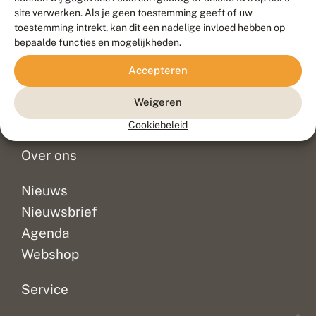
Duurzaam ontwikkeld door
Go2People
, ontworpen door
site verwerken. Als je geen toestemming geeft of uw
Blue Field Agency
toestemming intrekt, kan dit een nadelige invloed hebben op
Privacy
bepaalde functies en mogelijkheden.
Contact
Disclaimer
Accepteren
Sitemap
Veelgestelde vragen
Waarnemingen
Weigeren
Doneer
Cookiebeleid
Over ons
Nieuws
Nieuwsbrief
Agenda
Webshop
Service