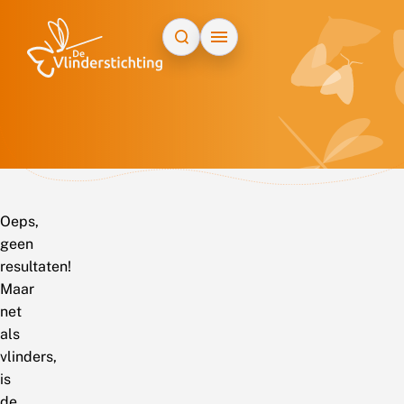
Doorgaan naar inhoud
Oeps,
geen
resultaten!
Maar
net
als
vlinders,
is
de