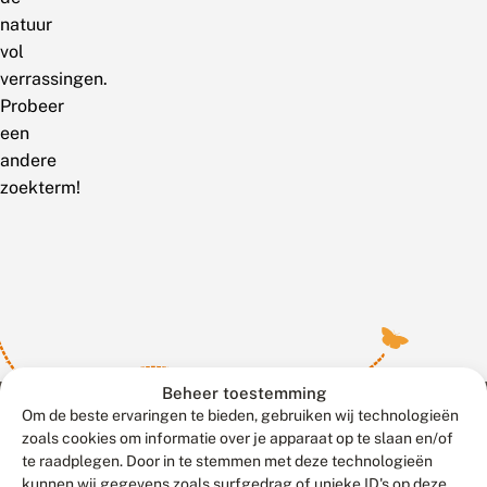
natuur
vol
verrassingen.
Probeer
een
andere
zoekterm!
Beheer toestemming
Om de beste ervaringen te bieden, gebruiken wij technologieën
zoals cookies om informatie over je apparaat op te slaan en/of
te raadplegen. Door in te stemmen met deze technologieën
Meld waarnemingen
© 2026 Vlinderstichting
kunnen wij gegevens zoals surfgedrag of unieke ID's op deze