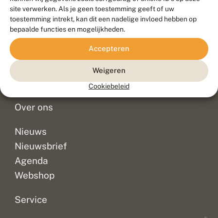
Duurzaam ontwikkeld door
Go2People
, ontworpen door
site verwerken. Als je geen toestemming geeft of uw
Blue Field Agency
toestemming intrekt, kan dit een nadelige invloed hebben op
Privacy
bepaalde functies en mogelijkheden.
Contact
Disclaimer
Accepteren
Sitemap
Veelgestelde vragen
Waarnemingen
Weigeren
Doneer
Cookiebeleid
Over ons
Nieuws
Nieuwsbrief
Agenda
Webshop
Service