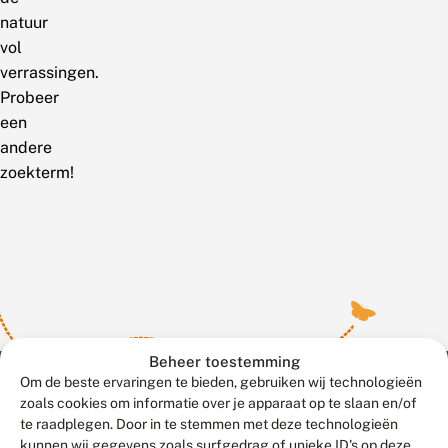
natuur
vol
verrassingen.
Probeer
een
andere
zoekterm!
Beheer toestemming
Om de beste ervaringen te bieden, gebruiken wij technologieën
zoals cookies om informatie over je apparaat op te slaan en/of
te raadplegen. Door in te stemmen met deze technologieën
Meld waarnemingen
© 2026 Vlinderstichting
kunnen wij gegevens zoals surfgedrag of unieke ID's op deze