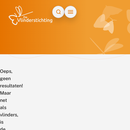
Doorgaan naar inhoud
Oeps,
geen
resultaten!
Maar
net
als
vlinders,
is
de