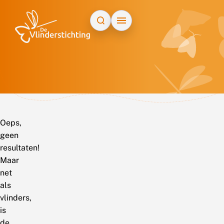
Doorgaan naar inhoud
Oeps,
geen
resultaten!
Maar
net
als
vlinders,
is
de