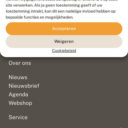
Duurzaam ontwikkeld door
Go2People
, ontworpen door
site verwerken. Als je geen toestemming geeft of uw
Blue Field Agency
toestemming intrekt, kan dit een nadelige invloed hebben op
Privacy
bepaalde functies en mogelijkheden.
Contact
Disclaimer
Accepteren
Sitemap
Veelgestelde vragen
Waarnemingen
Weigeren
Doneer
Cookiebeleid
Over ons
Nieuws
Nieuwsbrief
Agenda
Webshop
Service