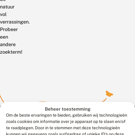
natuur
vol
verrassingen.
Probeer
een
andere
zoekterm!
Beheer toestemming
Om de beste ervaringen te bieden, gebruiken wij technologieën
zoals cookies om informatie over je apparaat op te slaan en/of
te raadplegen. Door in te stemmen met deze technologieën
Meld waarnemingen
© 2026 Vlinderstichting
kunnen wij gegevens zoals surfgedrag of unieke ID's op deze