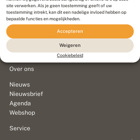
Duurzaam ontwikkeld door
Go2People
, ontworpen door
site verwerken. Als je geen toestemming geeft of uw
Blue Field Agency
toestemming intrekt, kan dit een nadelige invloed hebben op
Privacy
bepaalde functies en mogelijkheden.
Contact
Disclaimer
Accepteren
Sitemap
Veelgestelde vragen
Waarnemingen
Weigeren
Doneer
Cookiebeleid
Over ons
Nieuws
Nieuwsbrief
Agenda
Webshop
Service