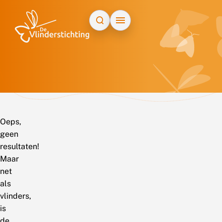
Doorgaan naar inhoud
Oeps,
geen
resultaten!
Maar
net
als
vlinders,
is
de