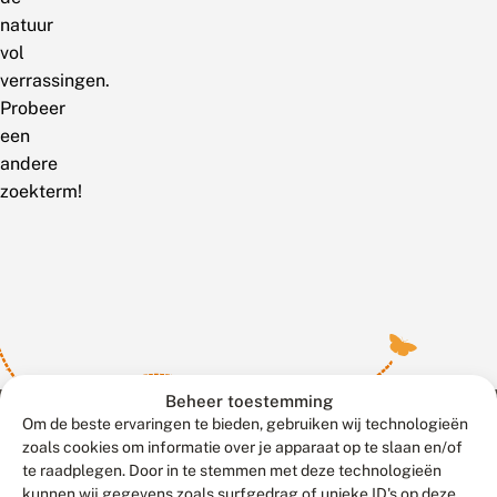
natuur
vol
verrassingen.
Probeer
een
andere
zoekterm!
Beheer toestemming
Om de beste ervaringen te bieden, gebruiken wij technologieën
zoals cookies om informatie over je apparaat op te slaan en/of
te raadplegen. Door in te stemmen met deze technologieën
Meld waarnemingen
© 2026 Vlinderstichting
kunnen wij gegevens zoals surfgedrag of unieke ID's op deze