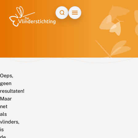
Doorgaan naar inhoud
Oeps,
geen
resultaten!
Maar
net
als
vlinders,
is
de