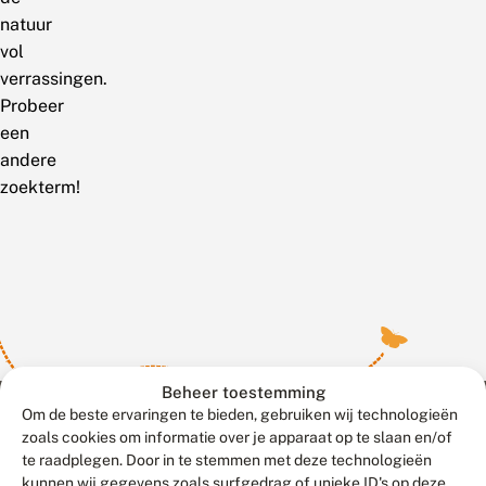
natuur
vol
verrassingen.
Probeer
een
andere
zoekterm!
Beheer toestemming
Om de beste ervaringen te bieden, gebruiken wij technologieën
zoals cookies om informatie over je apparaat op te slaan en/of
te raadplegen. Door in te stemmen met deze technologieën
Meld waarnemingen
© 2026 Vlinderstichting
kunnen wij gegevens zoals surfgedrag of unieke ID's op deze