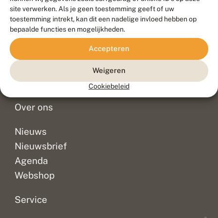
Duurzaam ontwikkeld door
Go2People
, ontworpen door
site verwerken. Als je geen toestemming geeft of uw
Blue Field Agency
toestemming intrekt, kan dit een nadelige invloed hebben op
Privacy
bepaalde functies en mogelijkheden.
Contact
Disclaimer
Accepteren
Sitemap
Veelgestelde vragen
Waarnemingen
Weigeren
Doneer
Cookiebeleid
Over ons
Nieuws
Nieuwsbrief
Agenda
Webshop
Service