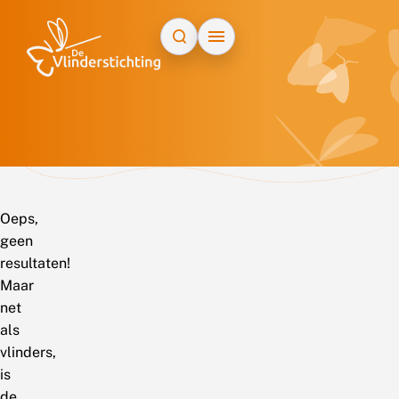
Doorgaan naar inhoud
Oeps,
geen
resultaten!
Maar
net
als
vlinders,
is
de