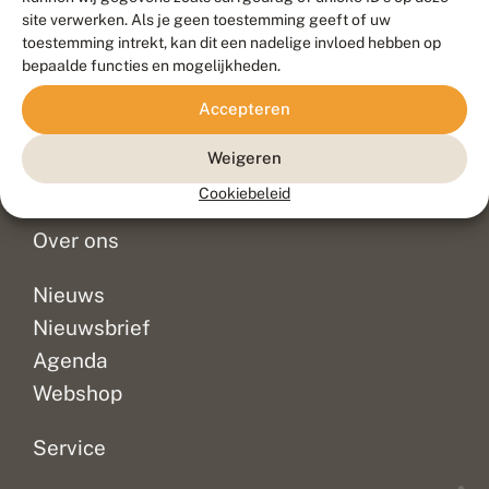
Duurzaam ontwikkeld door
Go2People
, ontworpen door
site verwerken. Als je geen toestemming geeft of uw
Blue Field Agency
toestemming intrekt, kan dit een nadelige invloed hebben op
Privacy
bepaalde functies en mogelijkheden.
Contact
Disclaimer
Accepteren
Sitemap
Veelgestelde vragen
Waarnemingen
Weigeren
Doneer
Cookiebeleid
Over ons
Nieuws
Nieuwsbrief
Agenda
Webshop
Service