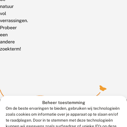
natuur
vol
verrassingen.
Probeer
een
andere
zoekterm!
Beheer toestemming
Om de beste ervaringen te bieden, gebruiken wij technologieën
zoals cookies om informatie over je apparaat op te slaan en/of
te raadplegen. Door in te stemmen met deze technologieën
Meld waarnemingen
© 2026 Vlinderstichting
kunnen wij gegevens zoals surfgedrag of unieke ID's op deze