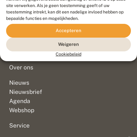
Duurzaam ontwikkeld door
Go2People
, ontworpen door
site verwerken. Als je geen toestemming geeft of uw
Blue Field Agency
toestemming intrekt, kan dit een nadelige invloed hebben op
Privacy
bepaalde functies en mogelijkheden.
Contact
Disclaimer
Accepteren
Sitemap
Veelgestelde vragen
Waarnemingen
Weigeren
Doneer
Cookiebeleid
Over ons
Nieuws
Nieuwsbrief
Agenda
Webshop
Service