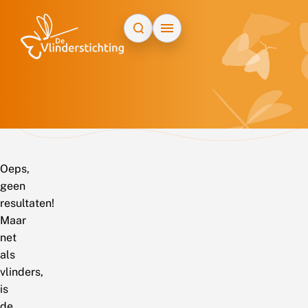
Doorgaan naar inhoud
Oeps,
geen
resultaten!
Maar
net
als
vlinders,
is
de