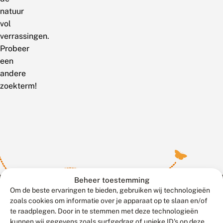
natuur
vol
verrassingen.
Probeer
een
andere
zoekterm!
Beheer toestemming
Om de beste ervaringen te bieden, gebruiken wij technologieën
zoals cookies om informatie over je apparaat op te slaan en/of
te raadplegen. Door in te stemmen met deze technologieën
Meld waarnemingen
© 2026 Vlinderstichting
kunnen wij gegevens zoals surfgedrag of unieke ID's op deze