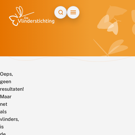
Doorgaan naar inhoud
Oeps,
geen
resultaten!
Maar
net
als
vlinders,
is
de