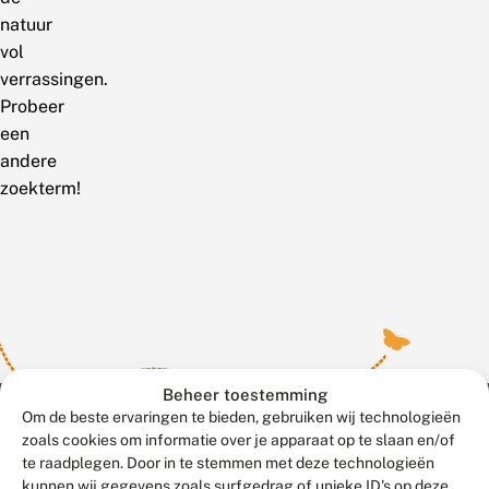
natuur
vol
verrassingen.
Probeer
een
andere
zoekterm!
Beheer toestemming
Om de beste ervaringen te bieden, gebruiken wij technologieën
zoals cookies om informatie over je apparaat op te slaan en/of
te raadplegen. Door in te stemmen met deze technologieën
Meld waarnemingen
© 2026 Vlinderstichting
kunnen wij gegevens zoals surfgedrag of unieke ID's op deze