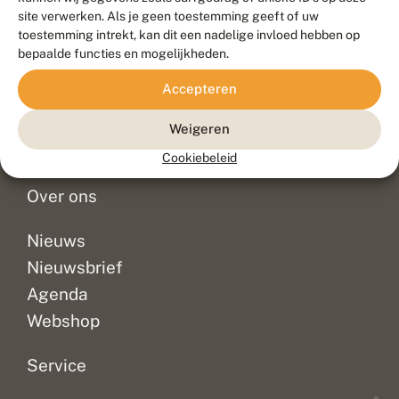
Duurzaam ontwikkeld door
Go2People
, ontworpen door
site verwerken. Als je geen toestemming geeft of uw
Blue Field Agency
toestemming intrekt, kan dit een nadelige invloed hebben op
Privacy
bepaalde functies en mogelijkheden.
Contact
Disclaimer
Accepteren
Sitemap
Veelgestelde vragen
Waarnemingen
Weigeren
Doneer
Cookiebeleid
Over ons
Nieuws
Nieuwsbrief
Agenda
Webshop
Service