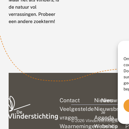
de natuur vol
verrassingen. Probeer
een andere zoekterm!
Om
co
Do
su
ge
be
Contact
Nieuws
Nieuwsbri
C
Veelgestelde
Nieuwsbrief
D
Je
vragen
Agenda
V
ontvangt
© 2026 Vlinderstichting
|
Duurza
Waarnemingen
Webshop
P
dan alle