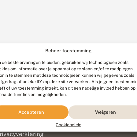
Beheer toestemming
 de beste ervaringen te bieden, gebruiken wij technologieën zoals
okies om informatie over je apparaat op te slaan en/of te raadplegen.
or in te stemmen met deze technologieën kunnen wij gegevens zoals
rfgedrag of unieke ID's op deze site verwerken. Als je geen toestemmi
eft of uw toestemming intrekt, kan dit een nadelige invloed hebben op
paalde functies en mogelijkheden.
ef
olofon
Accepteren
Weigeren
isclaimer
erantwoording
Cookiebeleid
am ontwikkeld door
Go2People
, ontworpen door
Blue Field Agency
|
Pr
rivacyverklaring