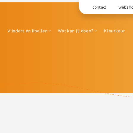
contact
websh
Vlinders en libellen
Wat kan jij doen?
Kleurkeur