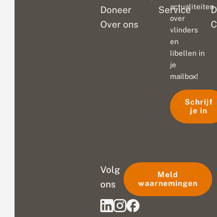
actualiteiten
Doneer
Service
D
over
Over ons
C
vlinders
en
libellen in
je
mailbox!
Schrijf
je in
Volg
Meld
ons
waarnemingen