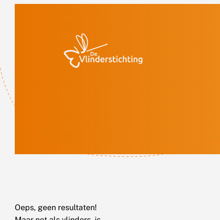
Doorgaan naar inhoud
Oeps, geen resultaten!
Maar net als vlinders, is