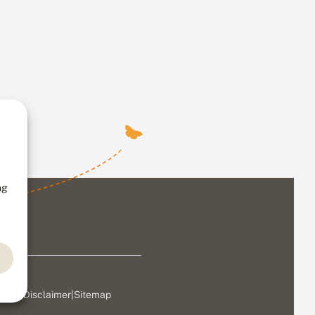
ng
ivacy
|
Disclaimer
|
Sitemap