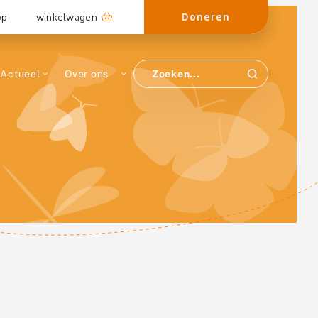
Doneren
op
winkelwagen
Actueel
Over ons