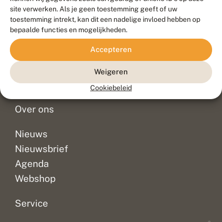
Duurzaam ontwikkeld door
Go2People
, ontworpen door
site verwerken. Als je geen toestemming geeft of uw
Blue Field Agency
toestemming intrekt, kan dit een nadelige invloed hebben op
Privacy
bepaalde functies en mogelijkheden.
Contact
Disclaimer
Accepteren
Sitemap
Veelgestelde vragen
Waarnemingen
Weigeren
Doneer
Cookiebeleid
Over ons
Nieuws
Nieuwsbrief
Agenda
Webshop
Service