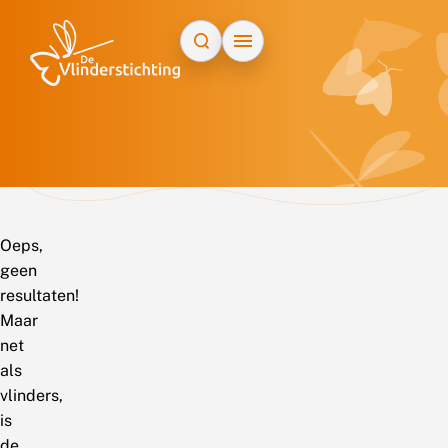
Doorgaan naar inhoud
Oeps,
geen
resultaten!
Maar
net
als
vlinders,
is
de