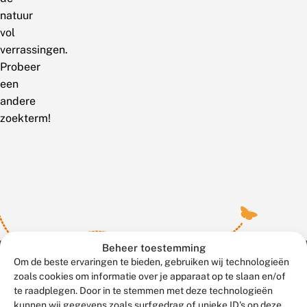
natuur
vol
verrassingen.
Probeer
een
andere
zoekterm!
Beheer toestemming
Om de beste ervaringen te bieden, gebruiken wij technologieën
zoals cookies om informatie over je apparaat op te slaan en/of
te raadplegen. Door in te stemmen met deze technologieën
Meld waarnemingen
© 2026 Vlinderstichting
kunnen wij gegevens zoals surfgedrag of unieke ID's op deze