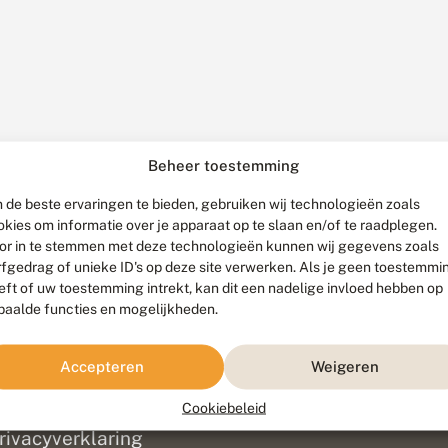
Beheer toestemming
 de beste ervaringen te bieden, gebruiken wij technologieën zoals
okies om informatie over je apparaat op te slaan en/of te raadplegen.
or in te stemmen met deze technologieën kunnen wij gegevens zoals
rfgedrag of unieke ID's op deze site verwerken. Als je geen toestemmi
eft of uw toestemming intrekt, kan dit een nadelige invloed hebben op
paalde functies en mogelijkheden.
ef
olofon
Accepteren
Weigeren
isclaimer
erantwoording
Cookiebeleid
am ontwikkeld door
Go2People
, ontworpen door
Blue Field Agency
|
Pr
rivacyverklaring