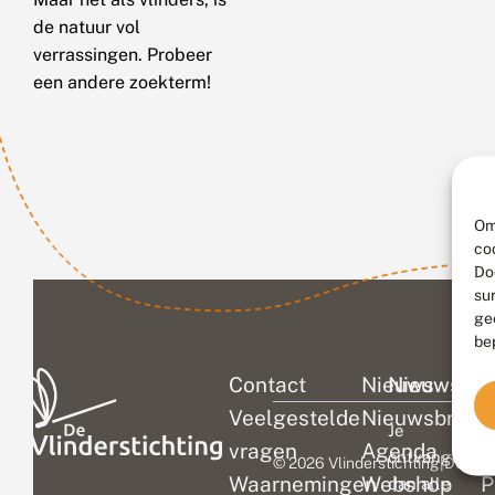
de natuur vol
verrassingen. Probeer
een andere zoekterm!
Om
co
Do
su
ge
be
Contact
Nieuws
Nieuwsbri
C
Veelgestelde
Nieuwsbrief
D
Je
vragen
Agenda
V
ontvangt
© 2026 Vlinderstichting
|
Duurza
Waarnemingen
Webshop
P
dan alle