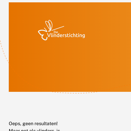
Doorgaan naar inhoud
Oeps, geen resultaten!
Maar net als vlinders, is