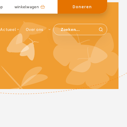
Doneren
op
winkelwagen
Actueel
Over ons