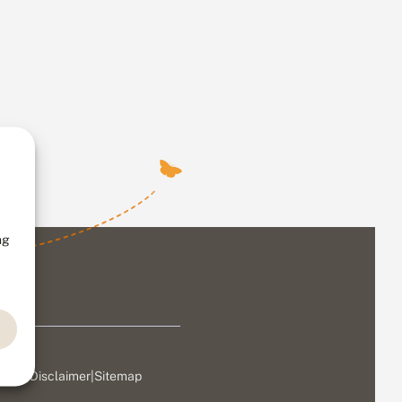
ng
ivacy
|
Disclaimer
|
Sitemap