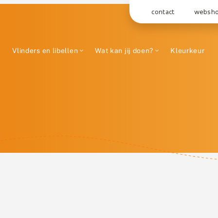
contact
websh
Vlinders en libellen
Wat kan jij doen?
Kleurkeur