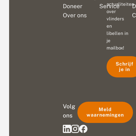
actualiteiten
Doneer
Service
D
over
Over ons
C
vlinders
en
libellen in
je
mailbox!
Schrijf
je in
Volg
Meld
ons
waarnemingen