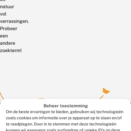
natuur
vol
verrassingen.
Probeer
een
andere
zoekterm!
Beheer toestemming
Om de beste ervaringen te bieden, gebruiken wij technologieën
zoals cookies om informatie over je apparaat op te slaan en/of
te raadplegen. Door in te stemmen met deze technologieën
Meld waarnemingen
© 2026 Vlinderstichting
kunnen wij gegevens zoals surfgedrag of unieke ID's op deze