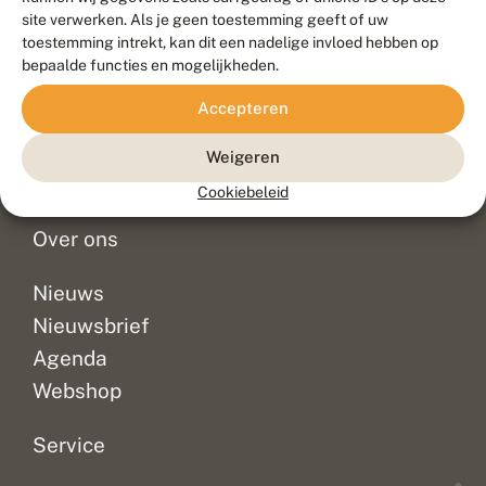
Duurzaam ontwikkeld door
Go2People
, ontworpen door
site verwerken. Als je geen toestemming geeft of uw
Blue Field Agency
toestemming intrekt, kan dit een nadelige invloed hebben op
Privacy
bepaalde functies en mogelijkheden.
Contact
Disclaimer
Accepteren
Sitemap
Veelgestelde vragen
Waarnemingen
Weigeren
Doneer
Cookiebeleid
Over ons
Nieuws
Nieuwsbrief
Agenda
Webshop
Service