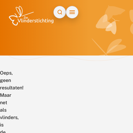
Doorgaan naar inhoud
Oeps,
geen
resultaten!
Maar
net
als
vlinders,
is
de