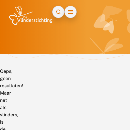
Doorgaan naar inhoud
Oeps,
geen
resultaten!
Maar
net
als
vlinders,
is
de