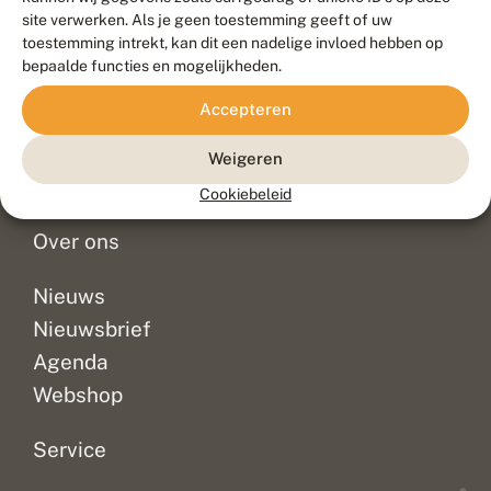
Duurzaam ontwikkeld door
Go2People
, ontworpen door
site verwerken. Als je geen toestemming geeft of uw
Blue Field Agency
toestemming intrekt, kan dit een nadelige invloed hebben op
Privacy
bepaalde functies en mogelijkheden.
Contact
Disclaimer
Accepteren
Sitemap
Veelgestelde vragen
Waarnemingen
Weigeren
Doneer
Cookiebeleid
Over ons
Nieuws
Nieuwsbrief
Agenda
Webshop
Service