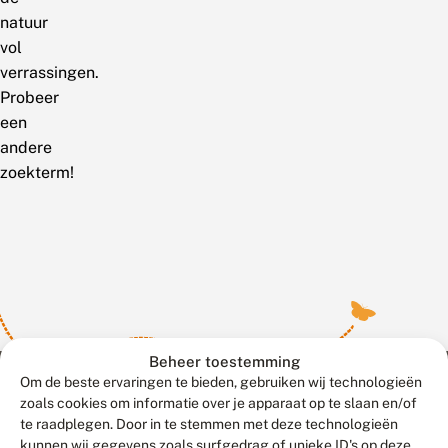
natuur
vol
verrassingen.
Probeer
een
andere
zoekterm!
Beheer toestemming
Om de beste ervaringen te bieden, gebruiken wij technologieën
zoals cookies om informatie over je apparaat op te slaan en/of
te raadplegen. Door in te stemmen met deze technologieën
Meld waarnemingen
© 2026 Vlinderstichting
kunnen wij gegevens zoals surfgedrag of unieke ID's op deze