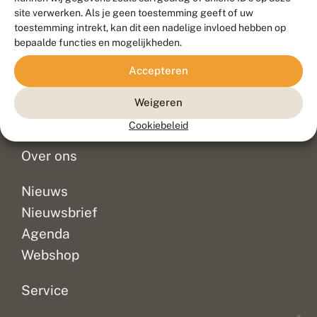
Duurzaam ontwikkeld door
Go2People
, ontworpen door
site verwerken. Als je geen toestemming geeft of uw
Blue Field Agency
toestemming intrekt, kan dit een nadelige invloed hebben op
Privacy
bepaalde functies en mogelijkheden.
Contact
Disclaimer
Accepteren
Sitemap
Veelgestelde vragen
Waarnemingen
Weigeren
Doneer
Cookiebeleid
Over ons
Nieuws
Nieuwsbrief
Agenda
Webshop
Service