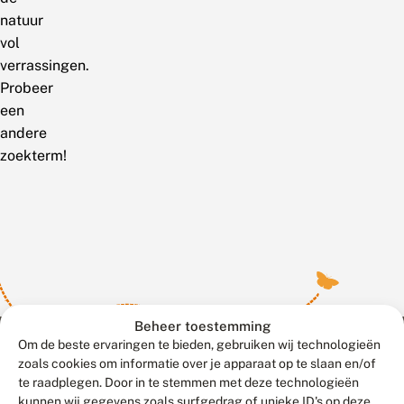
natuur
vol
verrassingen.
Probeer
een
andere
zoekterm!
Beheer toestemming
Om de beste ervaringen te bieden, gebruiken wij technologieën
zoals cookies om informatie over je apparaat op te slaan en/of
te raadplegen. Door in te stemmen met deze technologieën
Meld waarnemingen
© 2026 Vlinderstichting
kunnen wij gegevens zoals surfgedrag of unieke ID's op deze