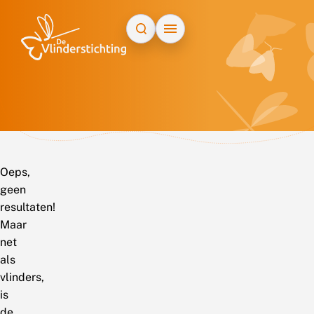
Doorgaan naar inhoud
Oeps,
geen
resultaten!
Maar
net
als
vlinders,
is
de