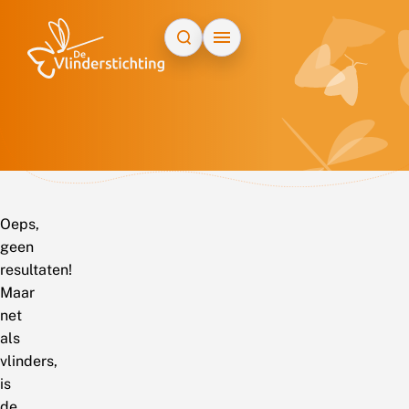
Doorgaan naar inhoud
Oeps,
geen
resultaten!
Maar
net
als
vlinders,
is
de