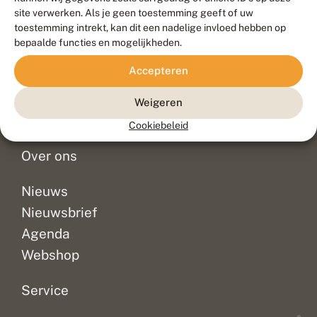
Duurzaam ontwikkeld door
Go2People
, ontworpen door
site verwerken. Als je geen toestemming geeft of uw
Blue Field Agency
toestemming intrekt, kan dit een nadelige invloed hebben op
Privacy
bepaalde functies en mogelijkheden.
Contact
Disclaimer
Accepteren
Sitemap
Veelgestelde vragen
Waarnemingen
Weigeren
Doneer
Cookiebeleid
Over ons
Nieuws
Nieuwsbrief
Agenda
Webshop
Service