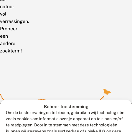
natuur
vol
verrassingen.
Probeer
een
andere
zoekterm!
Beheer toestemming
Om de beste ervaringen te bieden, gebruiken wij technologieën
zoals cookies om informatie over je apparaat op te slaan en/of
te raadplegen. Door in te stemmen met deze technologieën
Meld waarnemingen
© 2026 Vlinderstichting
kunnen wij gegevens zoals surfgedrag of unieke ID's op deze