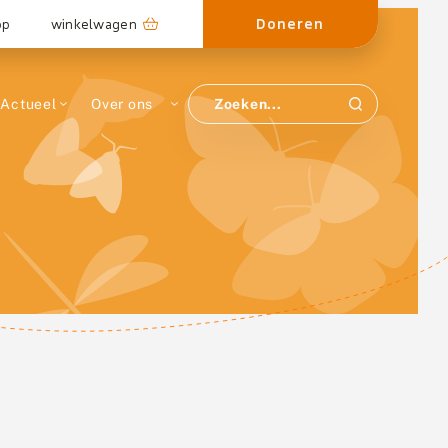
Doneren
op
winkelwagen
Actueel
Over ons