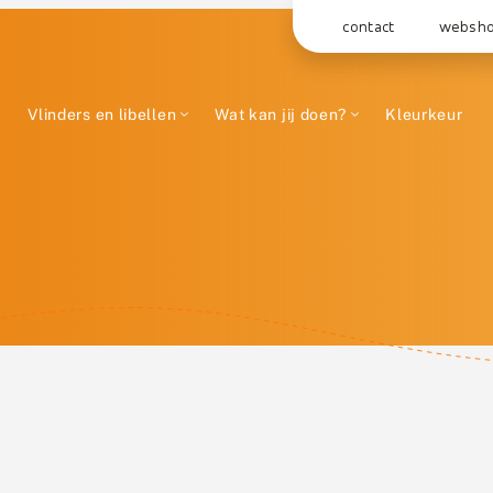
contact
websh
Vlinders en libellen
Wat kan jij doen?
Kleurkeur