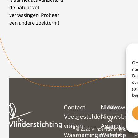
de natuur vol
verrassingen. Probeer
een andere zoekterm!
Om
co
Do
su
ge
be
Contact
Nieuws
Nieuwsbri
C
Veelgestelde
Nieuwsbrief
D
Je
vragen
Agenda
V
ontvangt
© 2026 Vlinderstichting
|
Duurza
Waarnemingen
Webshop
P
dan alle