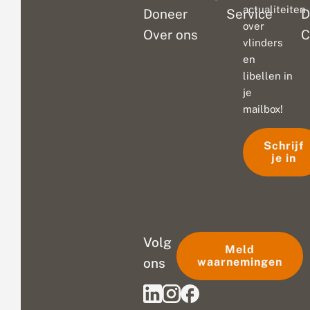
actualiteiten
Doneer
Service
D
over
Over ons
C
vlinders
en
libellen in
je
mailbox!
Schrijf
je in
Volg
Meld
ons
waarnemingen