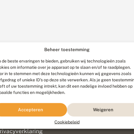
Beheer toestemming
 de beste ervaringen te bieden, gebruiken wij technologieën zoals
okies om informatie over je apparaat op te slaan en/of te raadplegen.
or in te stemmen met deze technologieën kunnen wij gegevens zoals
rfgedrag of unieke ID's op deze site verwerken. Als je geen toestemmi
eft of uw toestemming intrekt, kan dit een nadelige invloed hebben op
paalde functies en mogelijkheden.
ef
olofon
Accepteren
Weigeren
isclaimer
erantwoording
Cookiebeleid
am ontwikkeld door
Go2People
, ontworpen door
Blue Field Agency
|
Pr
rivacyverklaring