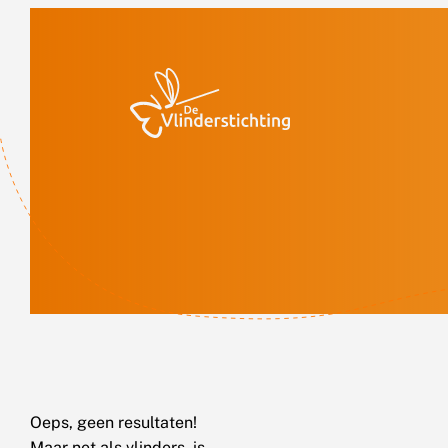
Doorgaan naar inhoud
Oeps, geen resultaten!
Maar net als vlinders, is