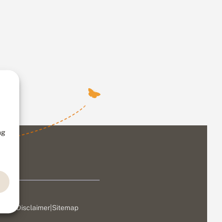
ng
ivacy
|
Disclaimer
|
Sitemap