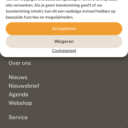
Duurzaam ontwikkeld door
Go2People
, ontworpen door
site verwerken. Als je geen toestemming geeft of uw
Blue Field Agency
toestemming intrekt, kan dit een nadelige invloed hebben op
Privacy
bepaalde functies en mogelijkheden.
Contact
Disclaimer
Accepteren
Sitemap
Veelgestelde vragen
Waarnemingen
Weigeren
Doneer
Cookiebeleid
Over ons
Nieuws
Nieuwsbrief
Agenda
Webshop
Service