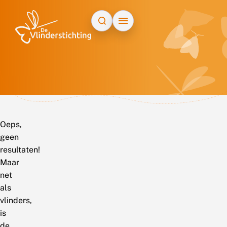
Doorgaan naar inhoud
Oeps,
geen
resultaten!
Maar
net
als
vlinders,
is
de