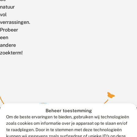
natuur
vol
verrassingen.
Probeer
een
andere
zoekterm!
Beheer toestemming
Om de beste ervaringen te bieden, gebruiken wij technologieën
zoals cookies om informatie over je apparaat op te slaan en/of
te raadplegen. Door in te stemmen met deze technologieën
Meld waarnemingen
© 2026 Vlinderstichting
kunnen wij gegevens zoals surfgedrag of unieke ID's op deze