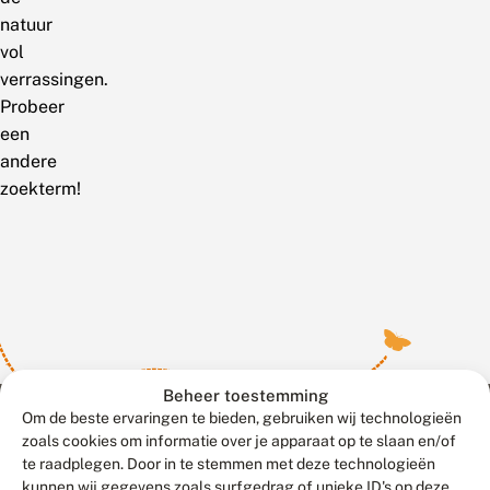
natuur
vol
verrassingen.
Probeer
een
andere
zoekterm!
Beheer toestemming
Om de beste ervaringen te bieden, gebruiken wij technologieën
zoals cookies om informatie over je apparaat op te slaan en/of
te raadplegen. Door in te stemmen met deze technologieën
Meld waarnemingen
© 2026 Vlinderstichting
kunnen wij gegevens zoals surfgedrag of unieke ID's op deze