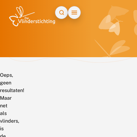
Doorgaan naar inhoud
Oeps,
geen
resultaten!
Maar
net
als
vlinders,
is
de