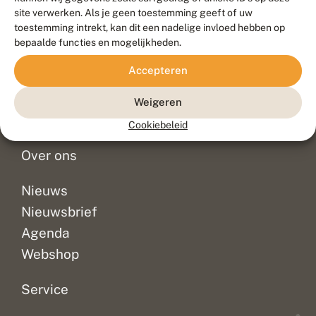
Duurzaam ontwikkeld door
Go2People
, ontworpen door
site verwerken. Als je geen toestemming geeft of uw
Blue Field Agency
toestemming intrekt, kan dit een nadelige invloed hebben op
Privacy
bepaalde functies en mogelijkheden.
Contact
Disclaimer
Accepteren
Sitemap
Veelgestelde vragen
Waarnemingen
Weigeren
Doneer
Cookiebeleid
Over ons
Nieuws
Nieuwsbrief
Agenda
Webshop
Service