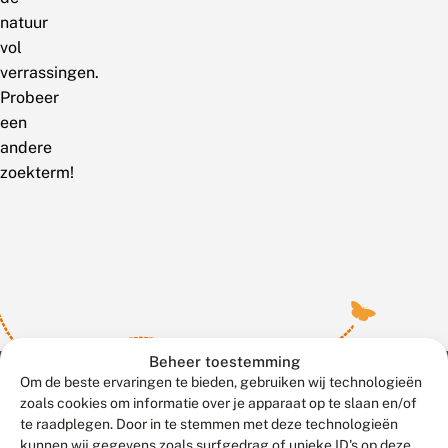
natuur
vol
verrassingen.
Probeer
een
andere
zoekterm!
Beheer toestemming
Om de beste ervaringen te bieden, gebruiken wij technologieën
zoals cookies om informatie over je apparaat op te slaan en/of
te raadplegen. Door in te stemmen met deze technologieën
Meld waarnemingen
© 2026 Vlinderstichting
kunnen wij gegevens zoals surfgedrag of unieke ID's op deze