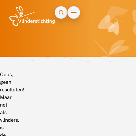
Doorgaan naar inhoud
Oeps,
geen
resultaten!
Maar
net
als
vlinders,
is
de