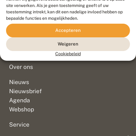
Duurzaam ontwikkeld door
Go2People
, ontworpen door
site verwerken. Als je geen toestemming geeft of uw
Blue Field Agency
toestemming intrekt, kan dit een nadelige invloed hebben op
Privacy
bepaalde functies en mogelijkheden.
Contact
Disclaimer
Accepteren
Sitemap
Veelgestelde vragen
Waarnemingen
Weigeren
Doneer
Cookiebeleid
Over ons
Nieuws
Nieuwsbrief
Agenda
Webshop
Service