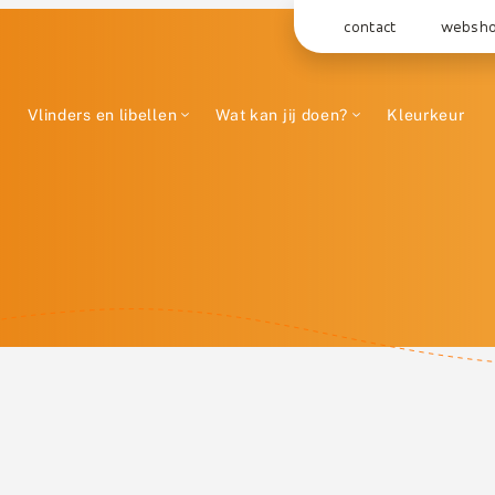
contact
websh
Vlinders en libellen
Wat kan jij doen?
Kleurkeur