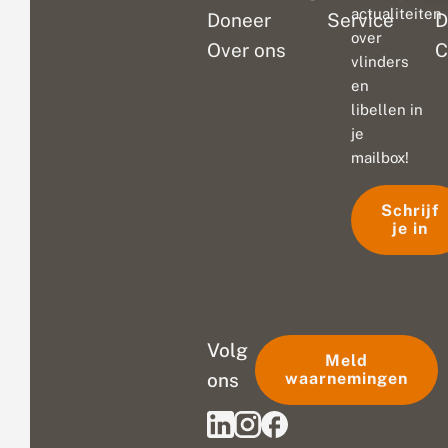
actualiteiten
Doneer
Service
D
over
Over ons
C
vlinders
en
libellen in
je
mailbox!
Schrijf
je in
Volg
Meld
ons
waarnemingen