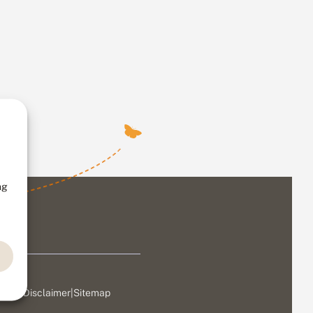
ng
ivacy
|
Disclaimer
|
Sitemap