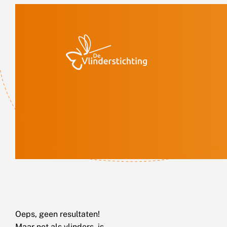
Doorgaan naar inhoud
Oeps, geen resultaten!
Maar net als vlinders, is