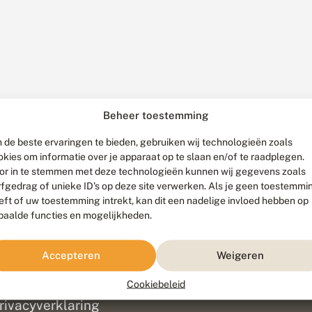
Beheer toestemming
 de beste ervaringen te bieden, gebruiken wij technologieën zoals
okies om informatie over je apparaat op te slaan en/of te raadplegen.
or in te stemmen met deze technologieën kunnen wij gegevens zoals
rfgedrag of unieke ID's op deze site verwerken. Als je geen toestemmi
eft of uw toestemming intrekt, kan dit een nadelige invloed hebben op
paalde functies en mogelijkheden.
ef
olofon
Accepteren
Weigeren
isclaimer
erantwoording
Cookiebeleid
am ontwikkeld door
Go2People
, ontworpen door
Blue Field Agency
|
Pr
rivacyverklaring