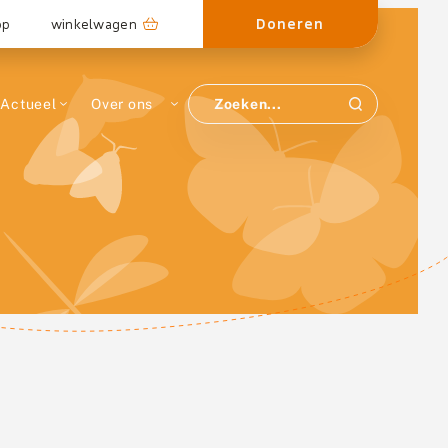
Doneren
op
winkelwagen
Actueel
Over ons