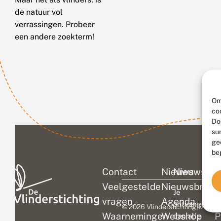
de natuur vol
verrassingen. Probeer
een andere zoekterm!
Om
co
Do
su
ge
be
Contact
Nieuws
Nieuwsbri
C
Veelgestelde
Nieuwsbrief
D
Je
vragen
Agenda
V
ontvangt
© 2026 Vlinderstichting
|
Duurza
Waarnemingen
Webshop
P
dan alle