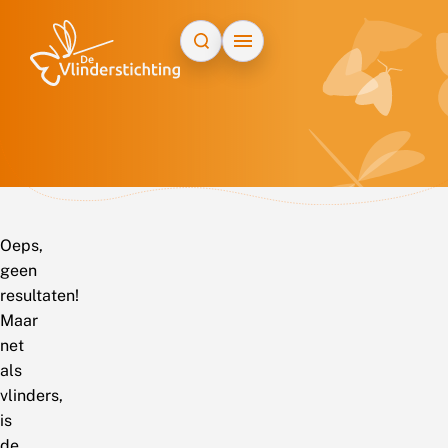
Doorgaan naar inhoud
Oeps,
geen
resultaten!
Maar
net
als
vlinders,
is
de