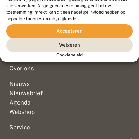
Duurzaam ontwikkeld door
Go2People
, ontworpen door
site verwerken. Als je geen toestemming geeft of uw
Blue Field Agency
toestemming intrekt, kan dit een nadelige invloed hebben op
Privacy
bepaalde functies en mogelijkheden.
Contact
Disclaimer
Accepteren
Sitemap
Veelgestelde vragen
Waarnemingen
Weigeren
Doneer
Cookiebeleid
Over ons
Nieuws
Nieuwsbrief
Agenda
Webshop
Service