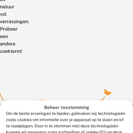
natuur
vol
verrassingen.
Probeer
een
andere
zoekterm!
Beheer toestemming
Om de beste ervaringen te bieden, gebruiken wij technologieën
zoals cookies om informatie over je apparaat op te slaan en/of
te raadplegen. Door in te stemmen met deze technologieën
Meld waarnemingen
© 2026 Vlinderstichting
kunnen wij gegevens zoals surfgedrag of unieke ID's op deze