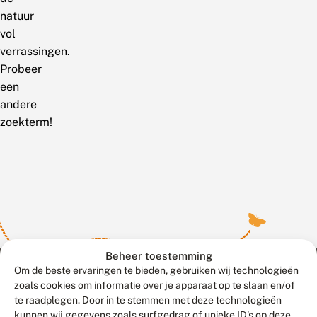
natuur
vol
verrassingen.
Probeer
een
andere
zoekterm!
Beheer toestemming
Om de beste ervaringen te bieden, gebruiken wij technologieën
zoals cookies om informatie over je apparaat op te slaan en/of
te raadplegen. Door in te stemmen met deze technologieën
Meld waarnemingen
© 2026 Vlinderstichting
kunnen wij gegevens zoals surfgedrag of unieke ID's op deze