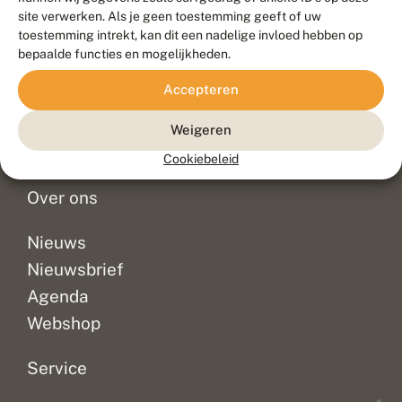
Duurzaam ontwikkeld door
Go2People
, ontworpen door
site verwerken. Als je geen toestemming geeft of uw
Blue Field Agency
toestemming intrekt, kan dit een nadelige invloed hebben op
Privacy
bepaalde functies en mogelijkheden.
Contact
Disclaimer
Accepteren
Sitemap
Veelgestelde vragen
Waarnemingen
Weigeren
Doneer
Cookiebeleid
Over ons
Nieuws
Nieuwsbrief
Agenda
Webshop
Service