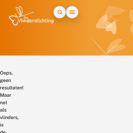
Doorgaan naar inhoud
Oeps,
geen
resultaten!
Maar
net
als
vlinders,
is
de