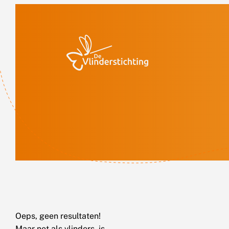
Doorgaan naar inhoud
Oeps, geen resultaten!
Maar net als vlinders, is