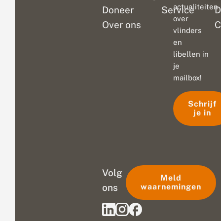
actualiteiten
Doneer
Service
D
over
Over ons
C
vlinders
en
libellen in
je
mailbox!
Schrijf
je in
Volg
Meld
ons
waarnemingen