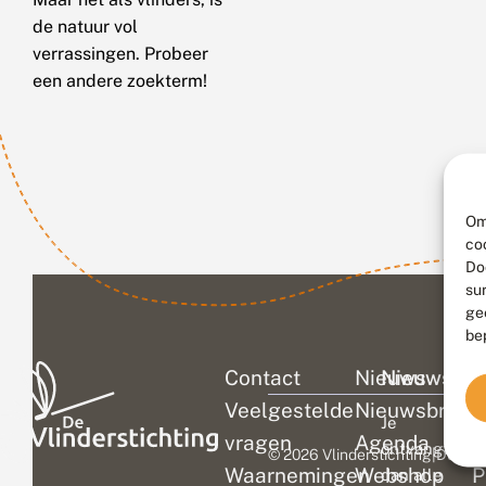
de natuur vol
verrassingen. Probeer
een andere zoekterm!
Om
co
Do
su
ge
be
Contact
Nieuws
Nieuwsbri
C
Veelgestelde
Nieuwsbrief
D
Je
vragen
Agenda
V
ontvangt
© 2026 Vlinderstichting
|
Duurza
Waarnemingen
Webshop
P
dan alle