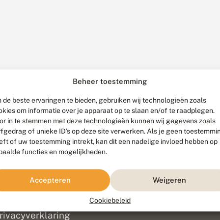
Beheer toestemming
 de beste ervaringen te bieden, gebruiken wij technologieën zoals
okies om informatie over je apparaat op te slaan en/of te raadplegen.
or in te stemmen met deze technologieën kunnen wij gegevens zoals
rfgedrag of unieke ID's op deze site verwerken. Als je geen toestemmi
eft of uw toestemming intrekt, kan dit een nadelige invloed hebben op
paalde functies en mogelijkheden.
ef
olofon
Accepteren
Weigeren
isclaimer
erantwoording
Cookiebeleid
am ontwikkeld door
Go2People
, ontworpen door
Blue Field Agency
|
Pr
rivacyverklaring