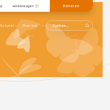
Doneren
op
winkelwagen
Actueel
Over ons