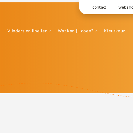
contact
websh
Vlinders en libellen
Wat kan jij doen?
Kleurkeur