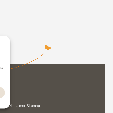
ng
ivacy
|
Disclaimer
|
Sitemap