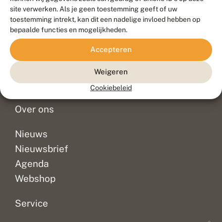
Duurzaam ontwikkeld door
Go2People
, ontworpen door
site verwerken. Als je geen toestemming geeft of uw
Blue Field Agency
toestemming intrekt, kan dit een nadelige invloed hebben op
Privacy
bepaalde functies en mogelijkheden.
Contact
Disclaimer
Accepteren
Sitemap
Veelgestelde vragen
Waarnemingen
Weigeren
Doneer
Cookiebeleid
Over ons
Nieuws
Nieuwsbrief
Agenda
Webshop
Service