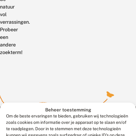
natuur
vol
verrassingen.
Probeer
een
andere
zoekterm!
Beheer toestemming
Om de beste ervaringen te bieden, gebruiken wij technologieën
zoals cookies om informatie over je apparaat op te slaan en/of
te raadplegen. Door in te stemmen met deze technologieën
Meld waarnemingen
© 2026 Vlinderstichting
kunnen wij gegevens zoals surfgedrag of unieke ID's op deze