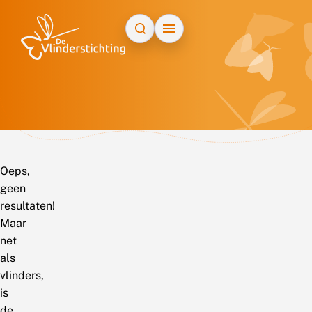
Doorgaan naar inhoud
Oeps,
geen
resultaten!
Maar
net
als
vlinders,
is
de