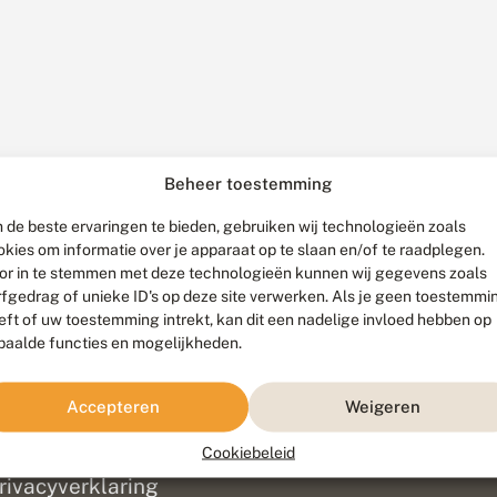
Beheer toestemming
 de beste ervaringen te bieden, gebruiken wij technologieën zoals
okies om informatie over je apparaat op te slaan en/of te raadplegen.
or in te stemmen met deze technologieën kunnen wij gegevens zoals
rfgedrag of unieke ID's op deze site verwerken. Als je geen toestemmi
eft of uw toestemming intrekt, kan dit een nadelige invloed hebben op
paalde functies en mogelijkheden.
ef
olofon
Accepteren
Weigeren
isclaimer
erantwoording
Cookiebeleid
am ontwikkeld door
Go2People
, ontworpen door
Blue Field Agency
|
Pr
rivacyverklaring