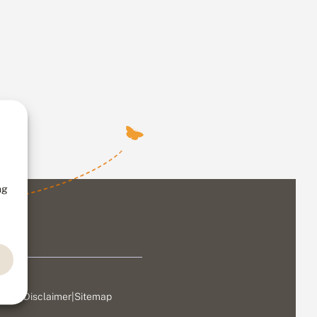
ng
ivacy
|
Disclaimer
|
Sitemap