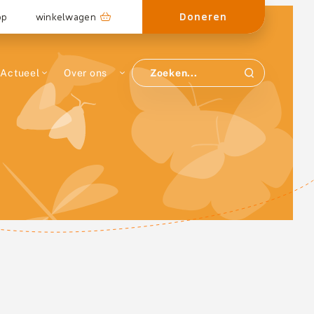
Doneren
op
winkelwagen
Actueel
Over ons