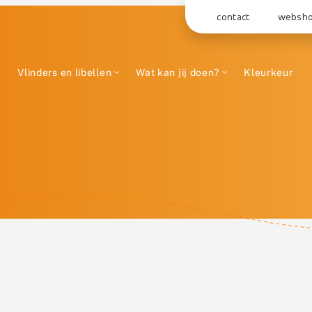
contact
websh
Vlinders en libellen
Wat kan jij doen?
Kleurkeur