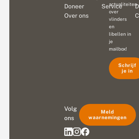
actualiteiten
Doneer
Service
D
over
Over ons
C
vlinders
en
libellen in
je
mailbox!
Schrijf
je in
Volg
Meld
ons
waarnemingen