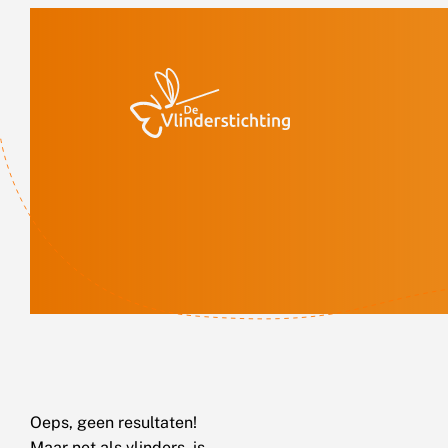
Doorgaan naar inhoud
Oeps, geen resultaten!
Maar net als vlinders, is