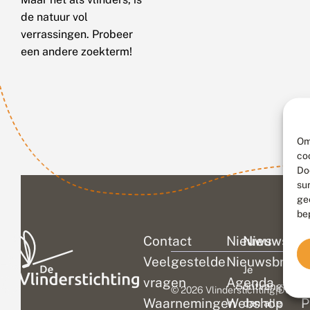
de natuur vol
verrassingen. Probeer
een andere zoekterm!
Om
co
Do
su
ge
be
Contact
Nieuws
Nieuwsbri
C
Veelgestelde
Nieuwsbrief
D
Je
vragen
Agenda
V
ontvangt
© 2026 Vlinderstichting
|
Duurza
Waarnemingen
Webshop
P
dan alle