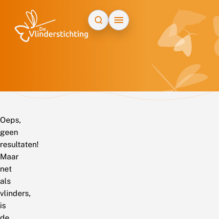
Doorgaan naar inhoud
Oeps,
geen
resultaten!
Maar
net
als
vlinders,
is
de