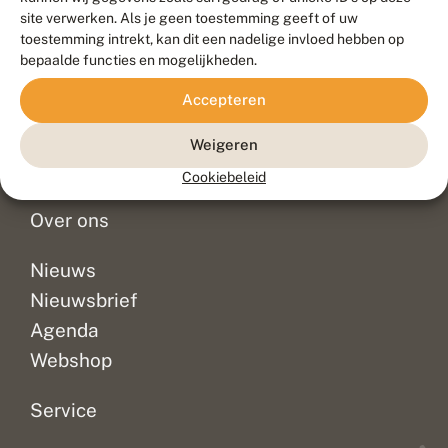
Duurzaam ontwikkeld door
Go2People
, ontworpen door
site verwerken. Als je geen toestemming geeft of uw
Blue Field Agency
toestemming intrekt, kan dit een nadelige invloed hebben op
Privacy
bepaalde functies en mogelijkheden.
Contact
Disclaimer
Accepteren
Sitemap
Veelgestelde vragen
Waarnemingen
Weigeren
Doneer
Cookiebeleid
Over ons
Nieuws
Nieuwsbrief
Agenda
Webshop
Service