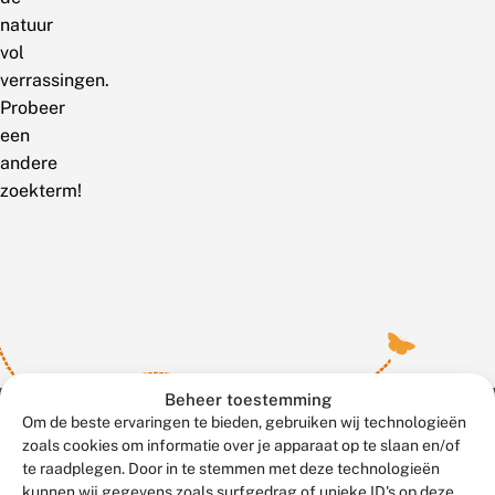
natuur
vol
verrassingen.
Probeer
een
andere
zoekterm!
Beheer toestemming
Om de beste ervaringen te bieden, gebruiken wij technologieën
zoals cookies om informatie over je apparaat op te slaan en/of
te raadplegen. Door in te stemmen met deze technologieën
Meld waarnemingen
© 2026 Vlinderstichting
kunnen wij gegevens zoals surfgedrag of unieke ID's op deze