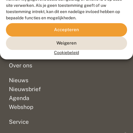
Duurzaam ontwikkeld door
Go2People
, ontworpen door
site verwerken. Als je geen toestemming geeft of uw
Blue Field Agency
toestemming intrekt, kan dit een nadelige invloed hebben op
Privacy
bepaalde functies en mogelijkheden.
Contact
Disclaimer
Accepteren
Sitemap
Veelgestelde vragen
Waarnemingen
Weigeren
Doneer
Cookiebeleid
Over ons
Nieuws
Nieuwsbrief
Agenda
Webshop
Service