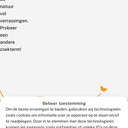
natuur
vol
verrassingen.
Probeer
een
andere
zoekterm!
Beheer toestemming
Om de beste ervaringen te bieden, gebruiken wij technologieën
zoals cookies om informatie over je apparaat op te slaan en/of
te raadplegen. Door in te stemmen met deze technologieën
Meld waarnemingen
© 2026 Vlinderstichting
kunnen wij gegevens zoals surfgedrag of unieke ID's op deze