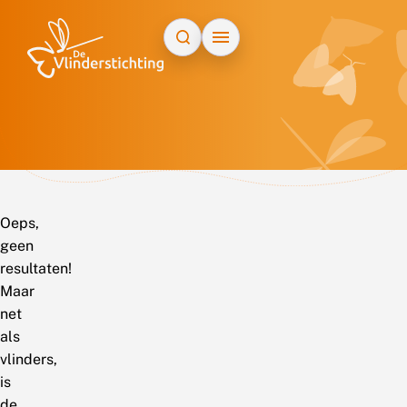
Doorgaan naar inhoud
Oeps,
geen
resultaten!
Maar
net
als
vlinders,
is
de