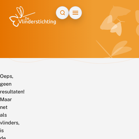
Doorgaan naar inhoud
Oeps,
geen
resultaten!
Maar
net
als
vlinders,
is
de