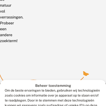
natuur
vol
verrassingen.
Probeer
een
andere
zoekterm!
Beheer toestemming
Om de beste ervaringen te bieden, gebruiken wij technologieën
zoals cookies om informatie over je apparaat op te slaan en/of
te raadplegen. Door in te stemmen met deze technologieën
Meld waarnemingen
© 2026 Vlinderstichting
kunnen wij gegevens zoals surfgedrag of unieke ID's op deze