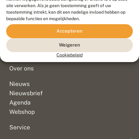
Duurzaam ontwikkeld door
Go2People
, ontworpen door
site verwerken. Als je geen toestemming geeft of uw
Blue Field Agency
toestemming intrekt, kan dit een nadelige invloed hebben op
Privacy
bepaalde functies en mogelijkheden.
Contact
Disclaimer
Accepteren
Sitemap
Veelgestelde vragen
Waarnemingen
Weigeren
Doneer
Cookiebeleid
Over ons
Nieuws
Nieuwsbrief
Agenda
Webshop
Service