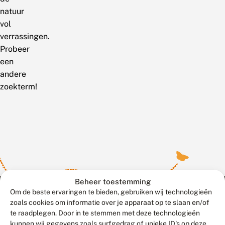
natuur
vol
verrassingen.
Probeer
een
andere
zoekterm!
Beheer toestemming
Om de beste ervaringen te bieden, gebruiken wij technologieën
zoals cookies om informatie over je apparaat op te slaan en/of
te raadplegen. Door in te stemmen met deze technologieën
Meld waarnemingen
© 2026 Vlinderstichting
kunnen wij gegevens zoals surfgedrag of unieke ID's op deze