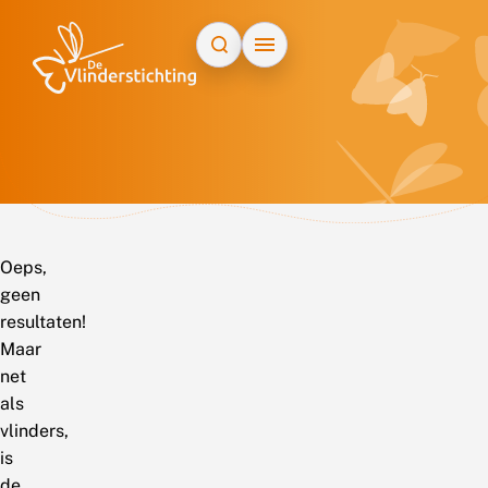
Doorgaan naar inhoud
Oeps,
geen
resultaten!
Maar
net
als
vlinders,
is
de