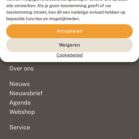
Duurzaam ontwikkeld door
Go2People
, ontworpen door
site verwerken. Als je geen toestemming geeft of uw
Blue Field Agency
toestemming intrekt, kan dit een nadelige invloed hebben op
Privacy
bepaalde functies en mogelijkheden.
Contact
Disclaimer
Accepteren
Sitemap
Veelgestelde vragen
Waarnemingen
Weigeren
Doneer
Cookiebeleid
Over ons
Nieuws
Nieuwsbrief
Agenda
Webshop
Service