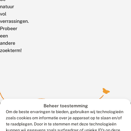
natuur
vol
verrassingen.
Probeer
een
andere
zoekterm!
Beheer toestemming
Om de beste ervaringen te bieden, gebruiken wij technologieën
zoals cookies om informatie over je apparaat op te slaan en/of
te raadplegen. Door in te stemmen met deze technologieën
Meld waarnemingen
© 2026 Vlinderstichting
kunnen wij gegevens zoals surfgedrag of unieke ID's op deze