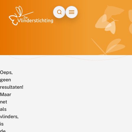
Doorgaan naar inhoud
Oeps,
geen
resultaten!
Maar
net
als
vlinders,
is
de