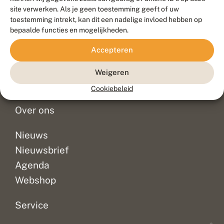
Duurzaam ontwikkeld door
Go2People
, ontworpen door
site verwerken. Als je geen toestemming geeft of uw
Blue Field Agency
toestemming intrekt, kan dit een nadelige invloed hebben op
Privacy
bepaalde functies en mogelijkheden.
Contact
Disclaimer
Accepteren
Sitemap
Veelgestelde vragen
Waarnemingen
Weigeren
Doneer
Cookiebeleid
Over ons
Nieuws
Nieuwsbrief
Agenda
Webshop
Service