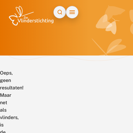
Doorgaan naar inhoud
Oeps,
geen
resultaten!
Maar
net
als
vlinders,
is
de