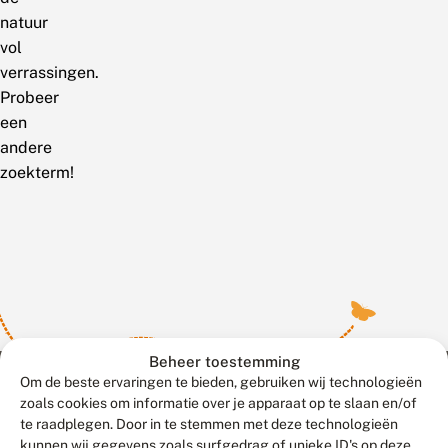
natuur
vol
verrassingen.
Probeer
een
andere
zoekterm!
Beheer toestemming
Om de beste ervaringen te bieden, gebruiken wij technologieën
zoals cookies om informatie over je apparaat op te slaan en/of
te raadplegen. Door in te stemmen met deze technologieën
Meld waarnemingen
© 2026 Vlinderstichting
kunnen wij gegevens zoals surfgedrag of unieke ID's op deze