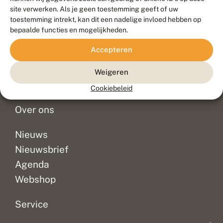
Duurzaam ontwikkeld door
Go2People
, ontworpen door
site verwerken. Als je geen toestemming geeft of uw
Blue Field Agency
toestemming intrekt, kan dit een nadelige invloed hebben op
Privacy
bepaalde functies en mogelijkheden.
Contact
Disclaimer
Accepteren
Sitemap
Veelgestelde vragen
Waarnemingen
Weigeren
Doneer
Cookiebeleid
Over ons
Nieuws
Nieuwsbrief
Agenda
Webshop
Service