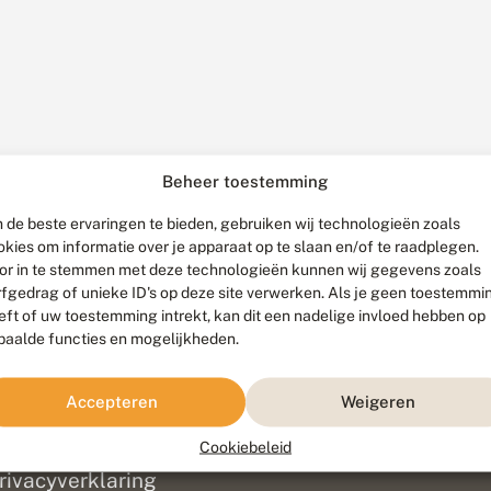
Beheer toestemming
 de beste ervaringen te bieden, gebruiken wij technologieën zoals
okies om informatie over je apparaat op te slaan en/of te raadplegen.
or in te stemmen met deze technologieën kunnen wij gegevens zoals
rfgedrag of unieke ID's op deze site verwerken. Als je geen toestemmi
eft of uw toestemming intrekt, kan dit een nadelige invloed hebben op
paalde functies en mogelijkheden.
ef
olofon
Accepteren
Weigeren
isclaimer
erantwoording
Cookiebeleid
am ontwikkeld door
Go2People
, ontworpen door
Blue Field Agency
|
Pr
rivacyverklaring