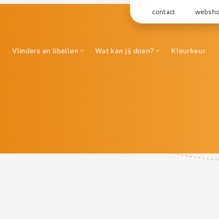
contact
websh
Vlinders en libellen
Wat kan jij doen?
Kleurkeur