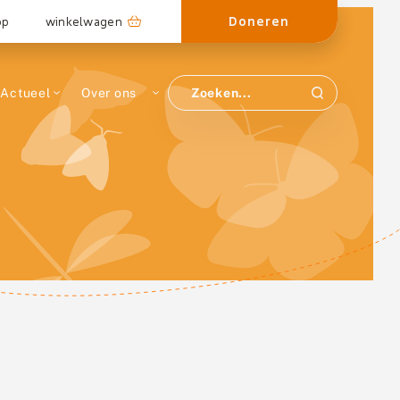
Doneren
op
winkelwagen
Actueel
Over ons