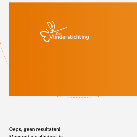
Doorgaan naar inhoud
Oeps, geen resultaten!
Maar net als vlinders, is