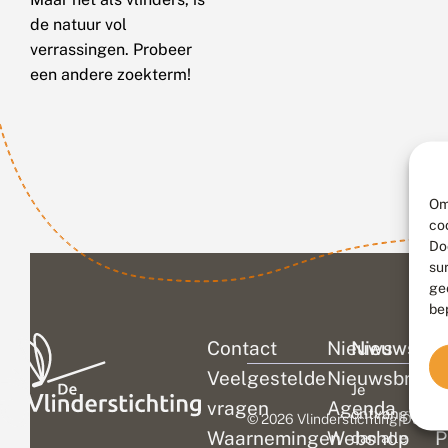
de natuur vol
verrassingen. Probeer
een andere zoekterm!
Om
co
Do
su
ge
be
Contact
Nieuws
Nieuwsbri
C
Veelgestelde
Nieuwsbrief
D
Je
vragen
Agenda
V
ontvangt
© 2026 Vlinderstichting
|
Duurza
Waarnemingen
Webshop
P
dan alle