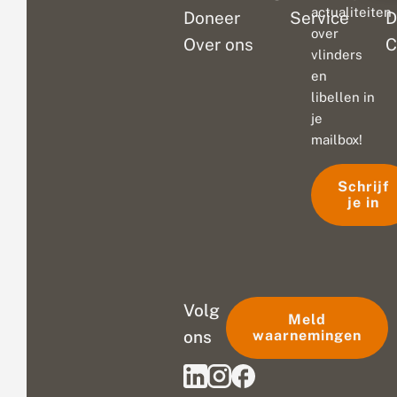
actualiteiten
Doneer
Service
D
over
Over ons
C
vlinders
en
libellen in
je
mailbox!
Schrijf
je in
Volg
Meld
ons
waarnemingen