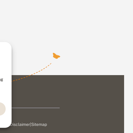
ng
ivacy
|
Disclaimer
|
Sitemap