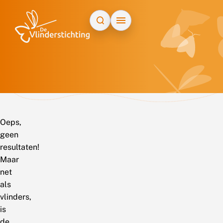
Doorgaan naar inhoud
Oeps,
geen
resultaten!
Maar
net
als
vlinders,
is
de