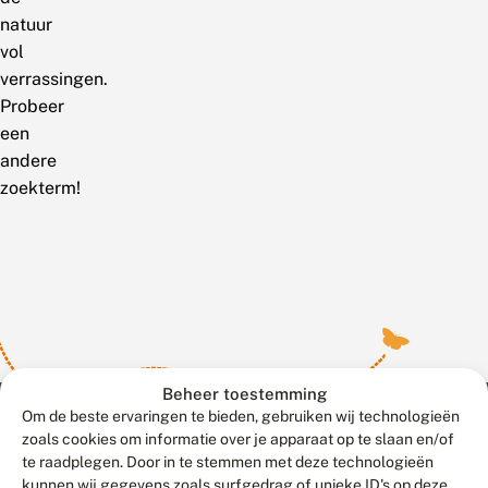
natuur
vol
verrassingen.
Probeer
een
andere
zoekterm!
Beheer toestemming
Om de beste ervaringen te bieden, gebruiken wij technologieën
zoals cookies om informatie over je apparaat op te slaan en/of
te raadplegen. Door in te stemmen met deze technologieën
Meld waarnemingen
© 2026 Vlinderstichting
kunnen wij gegevens zoals surfgedrag of unieke ID's op deze