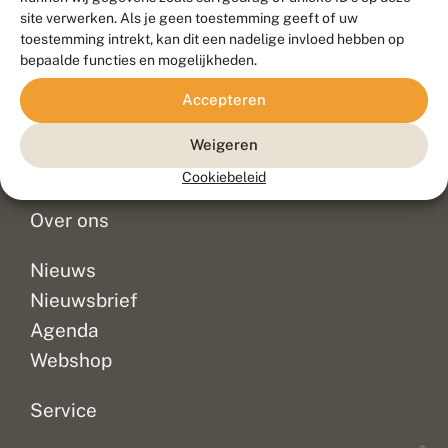
Duurzaam ontwikkeld door
Go2People
, ontworpen door
site verwerken. Als je geen toestemming geeft of uw
Blue Field Agency
toestemming intrekt, kan dit een nadelige invloed hebben op
Privacy
bepaalde functies en mogelijkheden.
Contact
Disclaimer
Accepteren
Sitemap
Veelgestelde vragen
Waarnemingen
Weigeren
Doneer
Cookiebeleid
Over ons
Nieuws
Nieuwsbrief
Agenda
Webshop
Service