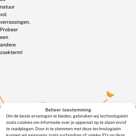
natuur
vol
verrassingen.
Probeer
een
andere
zoekterm!
Beheer toestemming
Om de beste ervaringen te bieden, gebruiken wij technologieën
zoals cookies om informatie over je apparaat op te slaan en/of
te raadplegen. Door in te stemmen met deze technologieën
Meld waarnemingen
© 2026 Vlinderstichting
kunnen wij gegevens zoals surfgedrag of unieke ID's op deze