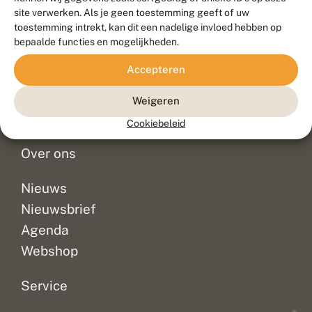
Duurzaam ontwikkeld door
Go2People
, ontworpen door
site verwerken. Als je geen toestemming geeft of uw
Blue Field Agency
toestemming intrekt, kan dit een nadelige invloed hebben op
Privacy
bepaalde functies en mogelijkheden.
Contact
Disclaimer
Accepteren
Sitemap
Veelgestelde vragen
Waarnemingen
Weigeren
Doneer
Cookiebeleid
Over ons
Nieuws
Nieuwsbrief
Agenda
Webshop
Service