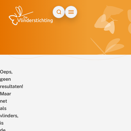
Doorgaan naar inhoud
Oeps,
geen
resultaten!
Maar
net
als
vlinders,
is
de