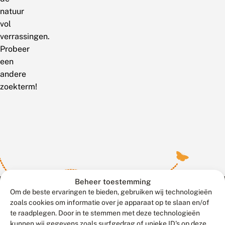
natuur
vol
verrassingen.
Probeer
een
andere
zoekterm!
Beheer toestemming
Om de beste ervaringen te bieden, gebruiken wij technologieën
zoals cookies om informatie over je apparaat op te slaan en/of
te raadplegen. Door in te stemmen met deze technologieën
Meld waarnemingen
© 2026 Vlinderstichting
kunnen wij gegevens zoals surfgedrag of unieke ID's op deze