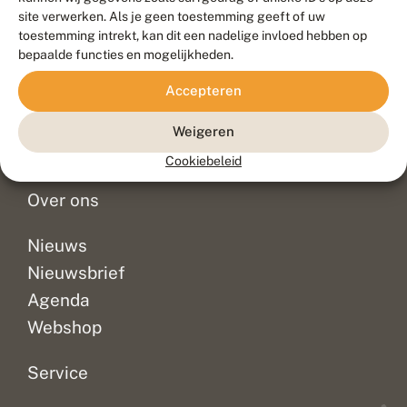
Duurzaam ontwikkeld door
Go2People
, ontworpen door
site verwerken. Als je geen toestemming geeft of uw
Blue Field Agency
toestemming intrekt, kan dit een nadelige invloed hebben op
Privacy
bepaalde functies en mogelijkheden.
Contact
Disclaimer
Accepteren
Sitemap
Veelgestelde vragen
Waarnemingen
Weigeren
Doneer
Cookiebeleid
Over ons
Nieuws
Nieuwsbrief
Agenda
Webshop
Service