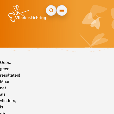
Doorgaan naar inhoud
Oeps,
geen
resultaten!
Maar
net
als
vlinders,
is
de