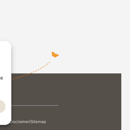
ng
ivacy
|
Disclaimer
|
Sitemap