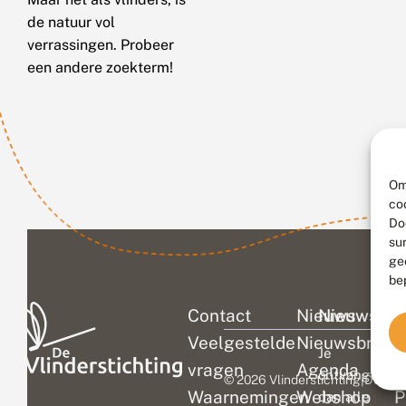
de natuur vol
verrassingen. Probeer
een andere zoekterm!
Om
co
Do
su
ge
be
Contact
Nieuws
Nieuwsbri
C
Veelgestelde
Nieuwsbrief
D
Je
vragen
Agenda
V
ontvangt
© 2026 Vlinderstichting
|
Duurza
Waarnemingen
Webshop
P
dan alle