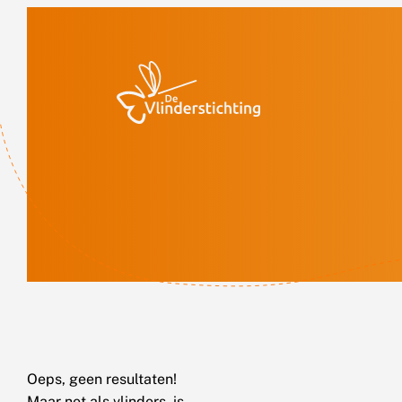
Doorgaan naar inhoud
Oeps, geen resultaten!
Maar net als vlinders, is