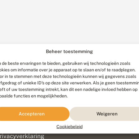
Beheer toestemming
 de beste ervaringen te bieden, gebruiken wij technologieën zoals
okies om informatie over je apparaat op te slaan en/of te raadplegen.
or in te stemmen met deze technologieën kunnen wij gegevens zoals
rfgedrag of unieke ID's op deze site verwerken. Als je geen toestemmi
eft of uw toestemming intrekt, kan dit een nadelige invloed hebben op
paalde functies en mogelijkheden.
ef
olofon
Accepteren
Weigeren
isclaimer
erantwoording
Cookiebeleid
am ontwikkeld door
Go2People
, ontworpen door
Blue Field Agency
|
Pr
rivacyverklaring