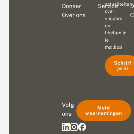
actualiteiten
Doneer
Service
D
over
Over ons
C
vlinders
en
libellen in
je
mailbox!
Schrijf
je in
Volg
Meld
ons
waarnemingen