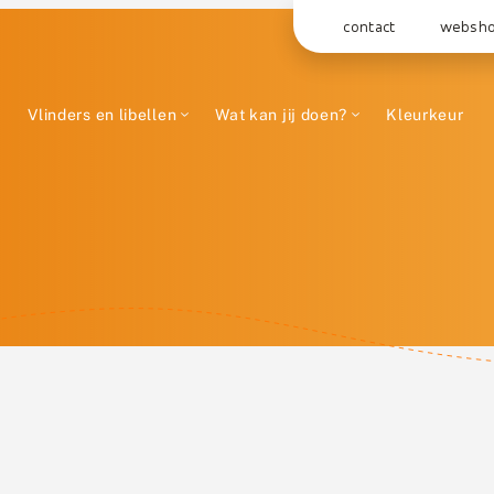
contact
websh
Vlinders en libellen
Wat kan jij doen?
Kleurkeur