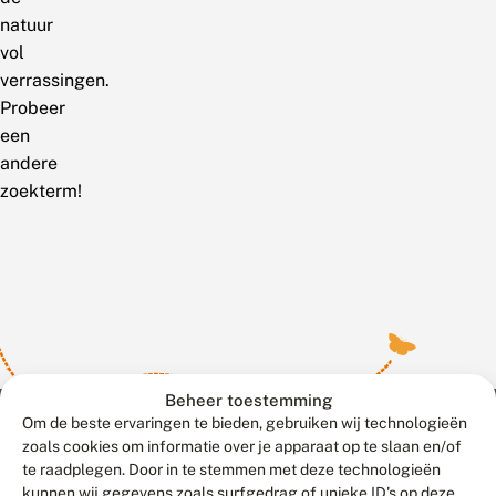
natuur
vol
verrassingen.
Probeer
een
andere
zoekterm!
Beheer toestemming
Om de beste ervaringen te bieden, gebruiken wij technologieën
zoals cookies om informatie over je apparaat op te slaan en/of
te raadplegen. Door in te stemmen met deze technologieën
Meld waarnemingen
© 2026 Vlinderstichting
kunnen wij gegevens zoals surfgedrag of unieke ID's op deze