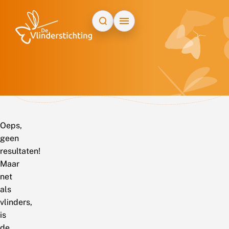
Doorgaan naar inhoud
Oeps,
geen
resultaten!
Maar
net
als
vlinders,
is
de