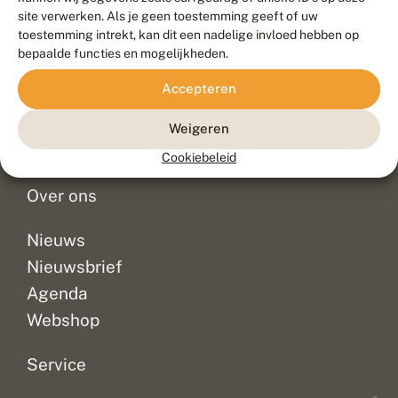
Duurzaam ontwikkeld door
Go2People
, ontworpen door
site verwerken. Als je geen toestemming geeft of uw
Blue Field Agency
toestemming intrekt, kan dit een nadelige invloed hebben op
Privacy
bepaalde functies en mogelijkheden.
Contact
Disclaimer
Accepteren
Sitemap
Veelgestelde vragen
Waarnemingen
Weigeren
Doneer
Cookiebeleid
Over ons
Nieuws
Nieuwsbrief
Agenda
Webshop
Service