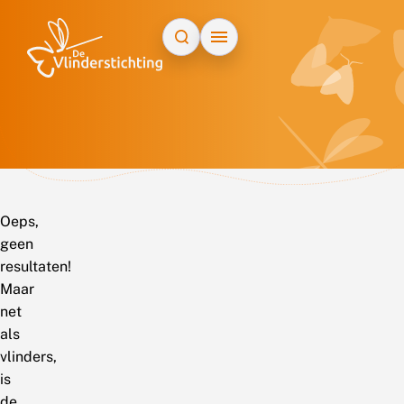
Doorgaan naar inhoud
Oeps,
geen
resultaten!
Maar
net
als
vlinders,
is
de