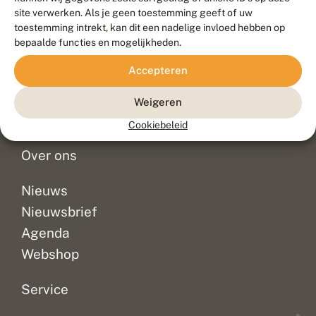
Duurzaam ontwikkeld door
Go2People
, ontworpen door
site verwerken. Als je geen toestemming geeft of uw
Blue Field Agency
toestemming intrekt, kan dit een nadelige invloed hebben op
Privacy
bepaalde functies en mogelijkheden.
Contact
Disclaimer
Accepteren
Sitemap
Veelgestelde vragen
Waarnemingen
Weigeren
Doneer
Cookiebeleid
Over ons
Nieuws
Nieuwsbrief
Agenda
Webshop
Service