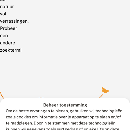
natuur
vol
verrassingen.
Probeer
een
andere
zoekterm!
Beheer toestemming
Om de beste ervaringen te bieden, gebruiken wij technologieën
zoals cookies om informatie over je apparaat op te slaan en/of
te raadplegen. Door in te stemmen met deze technologieën
Meld waarnemingen
© 2026 Vlinderstichting
kunnen wij gegevens zoals surfgedrag of unieke ID's op deze