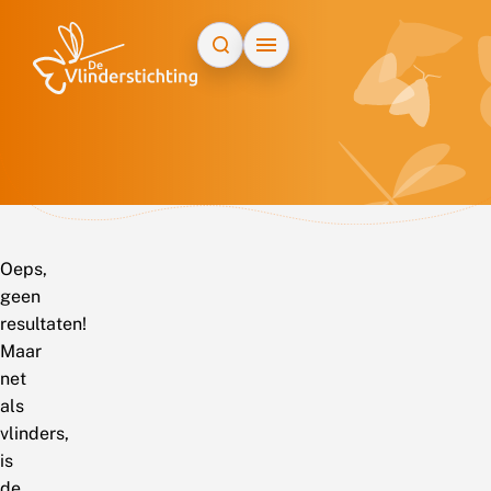
Doorgaan naar inhoud
Oeps,
geen
resultaten!
Maar
net
als
vlinders,
is
de