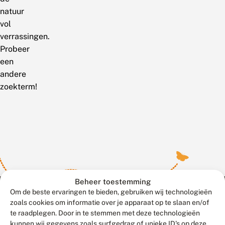
natuur
vol
verrassingen.
Probeer
een
andere
zoekterm!
Beheer toestemming
Om de beste ervaringen te bieden, gebruiken wij technologieën
zoals cookies om informatie over je apparaat op te slaan en/of
te raadplegen. Door in te stemmen met deze technologieën
Meld waarnemingen
© 2026 Vlinderstichting
kunnen wij gegevens zoals surfgedrag of unieke ID's op deze