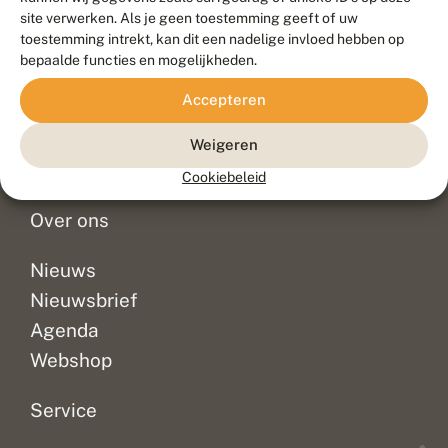
Duurzaam ontwikkeld door
Go2People
, ontworpen door
site verwerken. Als je geen toestemming geeft of uw
Blue Field Agency
toestemming intrekt, kan dit een nadelige invloed hebben op
Privacy
bepaalde functies en mogelijkheden.
Contact
Disclaimer
Accepteren
Sitemap
Veelgestelde vragen
Waarnemingen
Weigeren
Doneer
Cookiebeleid
Over ons
Nieuws
Nieuwsbrief
Agenda
Webshop
Service