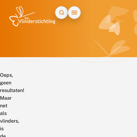
Doorgaan naar inhoud
Oeps,
geen
resultaten!
Maar
net
als
vlinders,
is
de