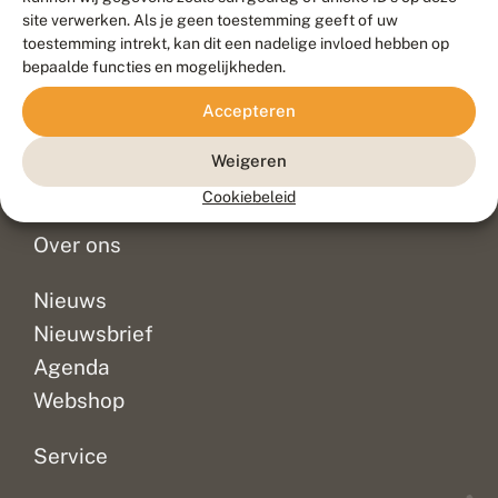
Duurzaam ontwikkeld door
Go2People
, ontworpen door
site verwerken. Als je geen toestemming geeft of uw
Blue Field Agency
toestemming intrekt, kan dit een nadelige invloed hebben op
Privacy
bepaalde functies en mogelijkheden.
Contact
Disclaimer
Accepteren
Sitemap
Veelgestelde vragen
Waarnemingen
Weigeren
Doneer
Cookiebeleid
Over ons
Nieuws
Nieuwsbrief
Agenda
Webshop
Service