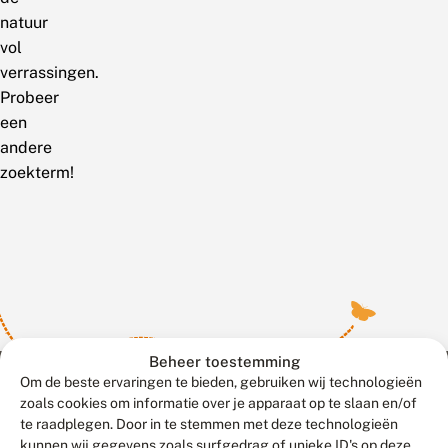
natuur
vol
verrassingen.
Probeer
een
andere
zoekterm!
Beheer toestemming
Om de beste ervaringen te bieden, gebruiken wij technologieën
zoals cookies om informatie over je apparaat op te slaan en/of
te raadplegen. Door in te stemmen met deze technologieën
Meld waarnemingen
© 2026 Vlinderstichting
kunnen wij gegevens zoals surfgedrag of unieke ID's op deze