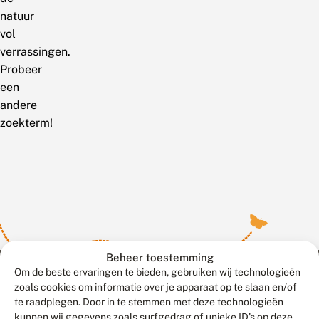
natuur
vol
verrassingen.
Probeer
een
andere
zoekterm!
Beheer toestemming
Om de beste ervaringen te bieden, gebruiken wij technologieën
zoals cookies om informatie over je apparaat op te slaan en/of
te raadplegen. Door in te stemmen met deze technologieën
Meld waarnemingen
© 2026 Vlinderstichting
kunnen wij gegevens zoals surfgedrag of unieke ID's op deze