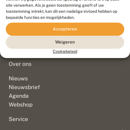
Duurzaam ontwikkeld door
Go2People
, ontworpen door
site verwerken. Als je geen toestemming geeft of uw
Blue Field Agency
toestemming intrekt, kan dit een nadelige invloed hebben op
Privacy
bepaalde functies en mogelijkheden.
Contact
Disclaimer
Accepteren
Sitemap
Veelgestelde vragen
Waarnemingen
Weigeren
Doneer
Cookiebeleid
Over ons
Nieuws
Nieuwsbrief
Agenda
Webshop
Service