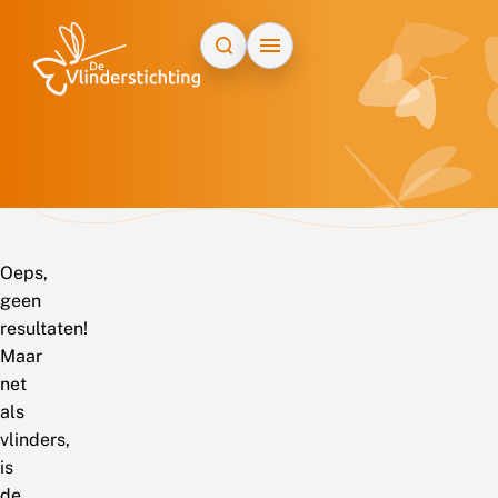
Doorgaan naar inhoud
Oeps,
geen
resultaten!
Maar
net
als
vlinders,
is
de