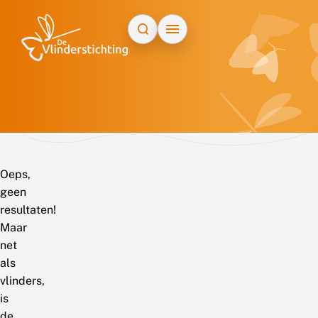
Doorgaan naar inhoud
Oeps,
geen
resultaten!
Maar
net
als
vlinders,
is
de