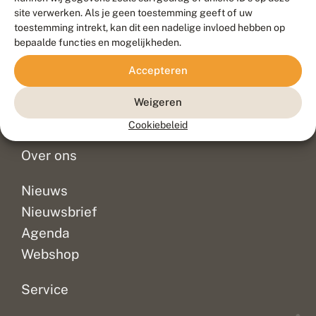
Duurzaam ontwikkeld door
Go2People
, ontworpen door
site verwerken. Als je geen toestemming geeft of uw
Blue Field Agency
toestemming intrekt, kan dit een nadelige invloed hebben op
Privacy
bepaalde functies en mogelijkheden.
Contact
Disclaimer
Accepteren
Sitemap
Veelgestelde vragen
Waarnemingen
Weigeren
Doneer
Cookiebeleid
Over ons
Nieuws
Nieuwsbrief
Agenda
Webshop
Service