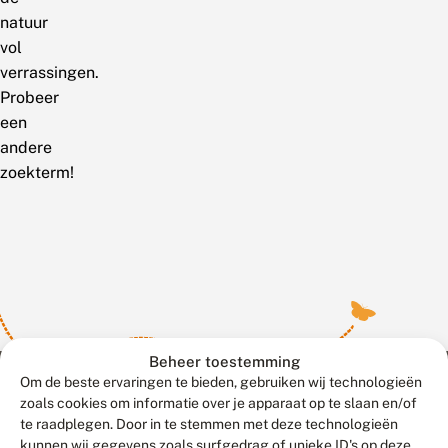
natuur
vol
verrassingen.
Probeer
een
andere
zoekterm!
Beheer toestemming
Om de beste ervaringen te bieden, gebruiken wij technologieën
zoals cookies om informatie over je apparaat op te slaan en/of
te raadplegen. Door in te stemmen met deze technologieën
Meld waarnemingen
© 2026 Vlinderstichting
kunnen wij gegevens zoals surfgedrag of unieke ID's op deze