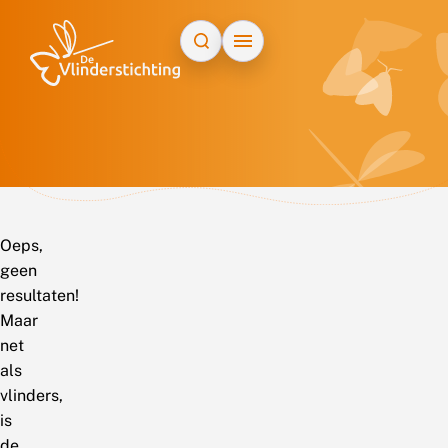
Doorgaan naar inhoud
Oeps,
geen
resultaten!
Maar
net
als
vlinders,
is
de