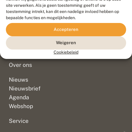
Duurzaam ontwikkeld door
Go2People
, ontworpen door
site verwerken. Als je geen toestemming geeft of uw
Blue Field Agency
toestemming intrekt, kan dit een nadelige invloed hebben op
Privacy
bepaalde functies en mogelijkheden.
Contact
Disclaimer
Accepteren
Sitemap
Veelgestelde vragen
Waarnemingen
Weigeren
Doneer
Cookiebeleid
Over ons
Nieuws
Nieuwsbrief
Agenda
Webshop
Service