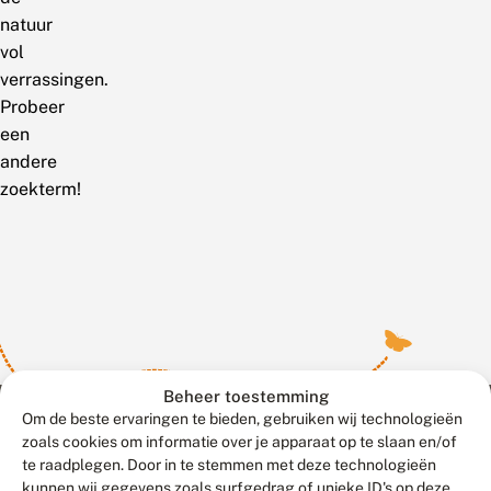
natuur
vol
verrassingen.
Probeer
een
andere
zoekterm!
Beheer toestemming
Om de beste ervaringen te bieden, gebruiken wij technologieën
zoals cookies om informatie over je apparaat op te slaan en/of
te raadplegen. Door in te stemmen met deze technologieën
Meld waarnemingen
© 2026 Vlinderstichting
kunnen wij gegevens zoals surfgedrag of unieke ID's op deze