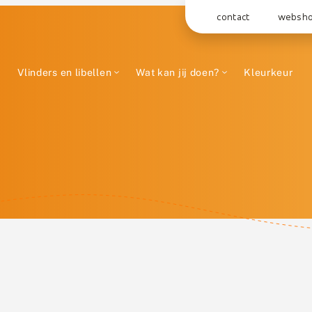
contact
websh
Vlinders en libellen
Wat kan jij doen?
Kleurkeur