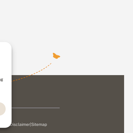
ng
ivacy
|
Disclaimer
|
Sitemap