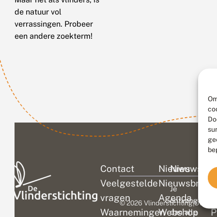
de natuur vol
verrassingen. Probeer
een andere zoekterm!
Om
co
Do
su
ge
be
Contact
Nieuws
Nieuwsbri
C
Veelgestelde
Nieuwsbrief
D
Je
vragen
Agenda
V
ontvangt
© 2026 Vlinderstichting
|
Duurza
Waarnemingen
Webshop
P
dan alle