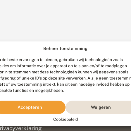
Beheer toestemming
 de beste ervaringen te bieden, gebruiken wij technologieën zoals
okies om informatie over je apparaat op te slaan en/of te raadplegen.
or in te stemmen met deze technologieën kunnen wij gegevens zoals
rfgedrag of unieke ID's op deze site verwerken. Als je geen toestemmi
eft of uw toestemming intrekt, kan dit een nadelige invloed hebben op
paalde functies en mogelijkheden.
ef
olofon
Accepteren
Weigeren
isclaimer
erantwoording
Cookiebeleid
am ontwikkeld door
Go2People
, ontworpen door
Blue Field Agency
|
Pr
rivacyverklaring