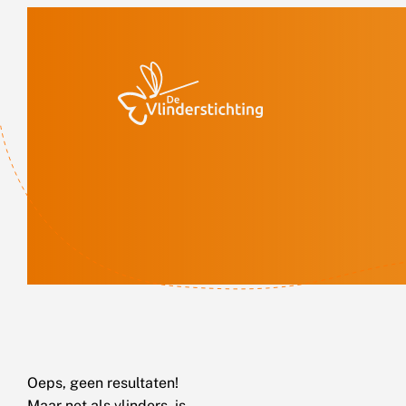
Doorgaan naar inhoud
Oeps, geen resultaten!
Maar net als vlinders, is