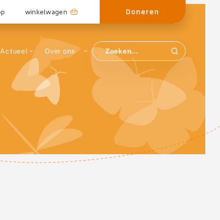
Doneren
op
winkelwagen
Actueel
Over ons