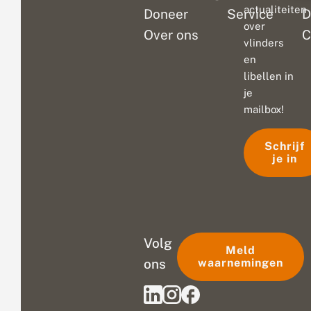
actualiteiten
Doneer
Service
D
over
Over ons
C
vlinders
en
libellen in
je
mailbox!
Schrijf
je in
Volg
Meld
ons
waarnemingen