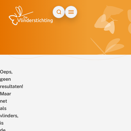
Doorgaan naar inhoud
Oeps,
geen
resultaten!
Maar
net
als
vlinders,
is
de