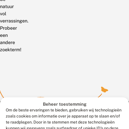
natuur
vol
verrassingen.
Probeer
een
andere
zoekterm!
Beheer toestemming
Om de beste ervaringen te bieden, gebruiken wij technologieën
zoals cookies om informatie over je apparaat op te slaan en/of
te raadplegen. Door in te stemmen met deze technologieën
Meld waarnemingen
© 2026 Vlinderstichting
kunnen wij gegevens zoals surfgedrag of unieke ID's op deze