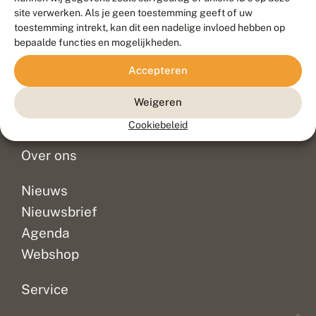
Duurzaam ontwikkeld door
Go2People
, ontworpen door
site verwerken. Als je geen toestemming geeft of uw
Blue Field Agency
toestemming intrekt, kan dit een nadelige invloed hebben op
Privacy
bepaalde functies en mogelijkheden.
Contact
Disclaimer
Accepteren
Sitemap
Veelgestelde vragen
Waarnemingen
Weigeren
Doneer
Cookiebeleid
Over ons
Nieuws
Nieuwsbrief
Agenda
Webshop
Service