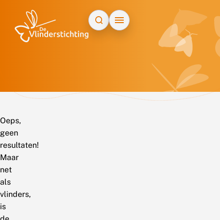
Doorgaan naar inhoud
Oeps,
geen
resultaten!
Maar
net
als
vlinders,
is
de