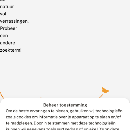
natuur
vol
verrassingen.
Probeer
een
andere
zoekterm!
Beheer toestemming
Om de beste ervaringen te bieden, gebruiken wij technologieën
zoals cookies om informatie over je apparaat op te slaan en/of
te raadplegen. Door in te stemmen met deze technologieën
Meld waarnemingen
© 2026 Vlinderstichting
kunnen wij gegevens zoals surfgedrag of unieke ID's op deze