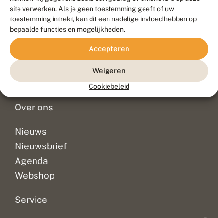
Duurzaam ontwikkeld door
Go2People
, ontworpen door
site verwerken. Als je geen toestemming geeft of uw
Blue Field Agency
toestemming intrekt, kan dit een nadelige invloed hebben op
Privacy
bepaalde functies en mogelijkheden.
Contact
Disclaimer
Accepteren
Sitemap
Veelgestelde vragen
Waarnemingen
Weigeren
Doneer
Cookiebeleid
Over ons
Nieuws
Nieuwsbrief
Agenda
Webshop
Service