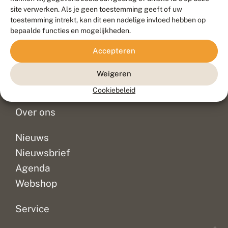
Duurzaam ontwikkeld door
Go2People
, ontworpen door
site verwerken. Als je geen toestemming geeft of uw
Blue Field Agency
toestemming intrekt, kan dit een nadelige invloed hebben op
Privacy
bepaalde functies en mogelijkheden.
Contact
Disclaimer
Accepteren
Sitemap
Veelgestelde vragen
Waarnemingen
Weigeren
Doneer
Cookiebeleid
Over ons
Nieuws
Nieuwsbrief
Agenda
Webshop
Service