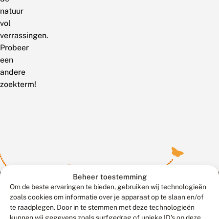
natuur
vol
verrassingen.
Probeer
een
andere
zoekterm!
Beheer toestemming
Om de beste ervaringen te bieden, gebruiken wij technologieën
zoals cookies om informatie over je apparaat op te slaan en/of
te raadplegen. Door in te stemmen met deze technologieën
Meld waarnemingen
© 2026 Vlinderstichting
kunnen wij gegevens zoals surfgedrag of unieke ID's op deze