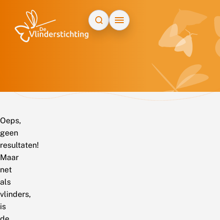
Doorgaan naar inhoud
Oeps,
geen
resultaten!
Maar
net
als
vlinders,
is
de