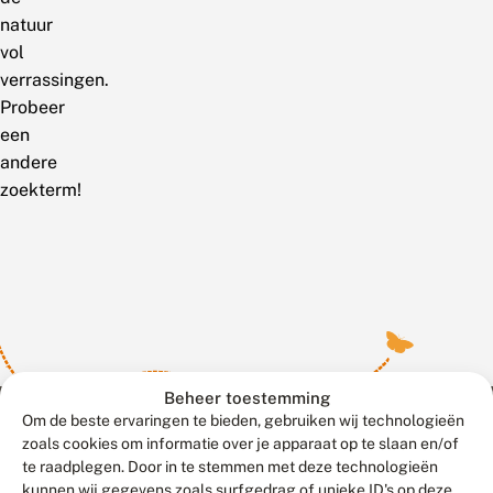
natuur
vol
verrassingen.
Probeer
een
andere
zoekterm!
Beheer toestemming
Om de beste ervaringen te bieden, gebruiken wij technologieën
zoals cookies om informatie over je apparaat op te slaan en/of
te raadplegen. Door in te stemmen met deze technologieën
Meld waarnemingen
© 2026 Vlinderstichting
kunnen wij gegevens zoals surfgedrag of unieke ID's op deze