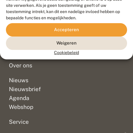
Duurzaam ontwikkeld door
Go2People
, ontworpen door
site verwerken. Als je geen toestemming geeft of uw
Blue Field Agency
toestemming intrekt, kan dit een nadelige invloed hebben op
Privacy
bepaalde functies en mogelijkheden.
Contact
Disclaimer
Accepteren
Sitemap
Veelgestelde vragen
Waarnemingen
Weigeren
Doneer
Cookiebeleid
Over ons
Nieuws
Nieuwsbrief
Agenda
Webshop
Service