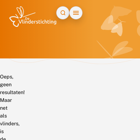
Doorgaan naar inhoud
Oeps,
geen
resultaten!
Maar
net
als
vlinders,
is
de