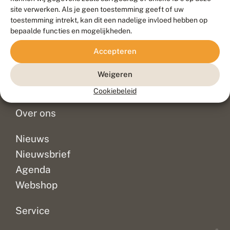
Duurzaam ontwikkeld door
Go2People
, ontworpen door
site verwerken. Als je geen toestemming geeft of uw
Blue Field Agency
toestemming intrekt, kan dit een nadelige invloed hebben op
Privacy
bepaalde functies en mogelijkheden.
Contact
Disclaimer
Accepteren
Sitemap
Veelgestelde vragen
Waarnemingen
Weigeren
Doneer
Cookiebeleid
Over ons
Nieuws
Nieuwsbrief
Agenda
Webshop
Service