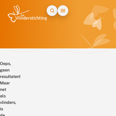
Doorgaan naar inhoud
Oeps,
geen
resultaten!
Maar
net
als
vlinders,
is
de