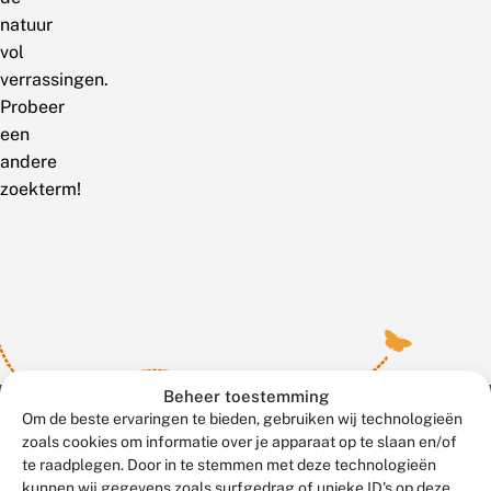
natuur
vol
verrassingen.
Probeer
een
andere
zoekterm!
Beheer toestemming
Om de beste ervaringen te bieden, gebruiken wij technologieën
zoals cookies om informatie over je apparaat op te slaan en/of
te raadplegen. Door in te stemmen met deze technologieën
Meld waarnemingen
© 2026 Vlinderstichting
kunnen wij gegevens zoals surfgedrag of unieke ID's op deze