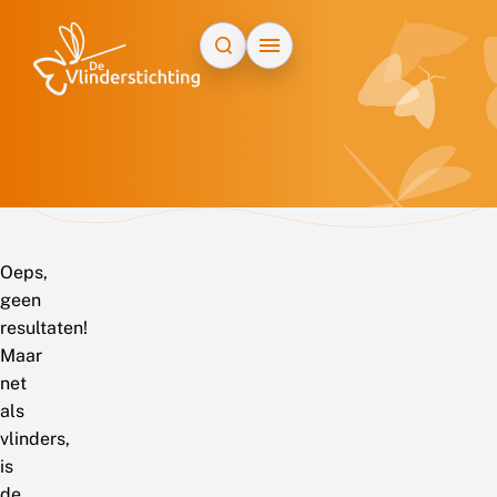
Doorgaan naar inhoud
Oeps,
geen
resultaten!
Maar
net
als
vlinders,
is
de