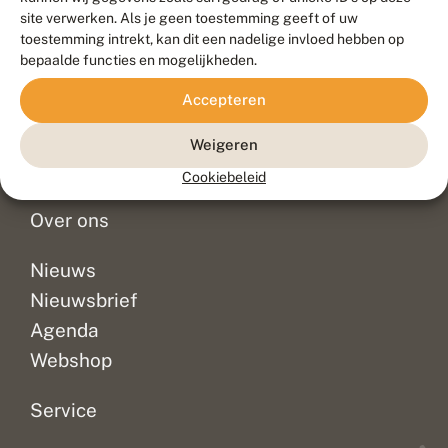
Duurzaam ontwikkeld door
Go2People
, ontworpen door
site verwerken. Als je geen toestemming geeft of uw
Blue Field Agency
toestemming intrekt, kan dit een nadelige invloed hebben op
Privacy
bepaalde functies en mogelijkheden.
Contact
Disclaimer
Accepteren
Sitemap
Veelgestelde vragen
Waarnemingen
Weigeren
Doneer
Cookiebeleid
Over ons
Nieuws
Nieuwsbrief
Agenda
Webshop
Service